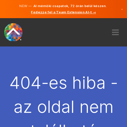
NEW —
AI mérnöki csapatok, 72 órán belül készen.
×
Fedezze fel a Team Extension AI-t →
Magyar
Angol
RÓLUNK
SZAKVÉLEMÉNY
HOGYAN MŰKÖDIK?
KARRIER
404-es hiba -
BÉREL
MAGYARORSZÁG
az oldal nem
HU
FOGJ NEKI