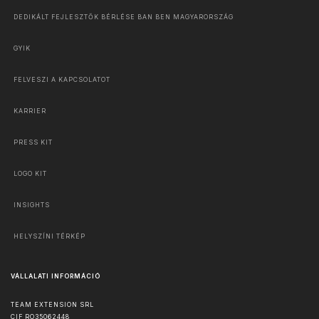
DEDIKÁLT FEJLESZTŐK BÉRLÉSE BAN BEN MAGYARORSZÁG
GYIK
FELVESZI A KAPCSOLATOT
KARRIER
PRESS KIT
LOGO KIT
INSIGHTS
HELYSZÍNI TÉRKÉP
VÁLLALATI INFORMÁCIÓ
TEAM EXTENSION SRL
CIF RO35062448