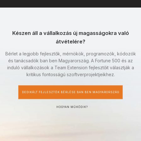
Készen áll a vállalkozás új magasságokra való
átvételére?
Bérlet a legjobb fejlesztők, mérnökök, programozók, kódozók
és tanácsadók ban ben Magyarország. A Fortune 500 és az
induló vállalkozások a Team Extension fejlesztőit választják a
kritikus fontosságú szoftverprojektjeikhez.
DEDIKÁLT FEJLESZTŐK BÉRLÉSE BAN BEN MAGYARORSZÁG
HOGYAN MŰKÖDIK?