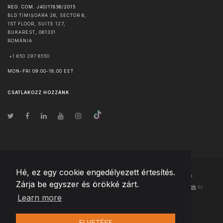
REG. COM. J40/11836/2015
BLD TIMIȘOARA 26, SECTOR 6,
1ST FLOOR, SUITE 127,
BUKAREST
,
061331
ROMÁNIA
+1 650 297 6550
MON-FRI 09:00-18:00 EET
CSATLAKOZZ HOZZÁNK
Hé, ez egy cookie engedélyezett értesítés.
© Szerzői jog
2026
Team Extension Hungary
- Minden jog fenntartva
Zárja be egyszer és örökké zárt.
Changelog
● Ezen webhely használatával elfogadja
Használati feltételek
és
Learn more
Adatvédelmi irányelveinket
ELVETÉSE