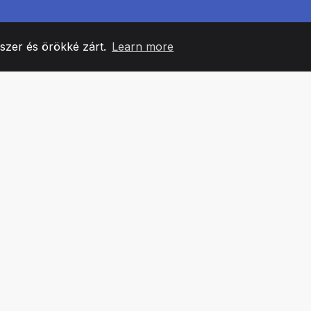
yszer és örökké zárt.
Learn more
60
+36
7
CSAPATTAGOK
COUNTRIES
IRODÁ