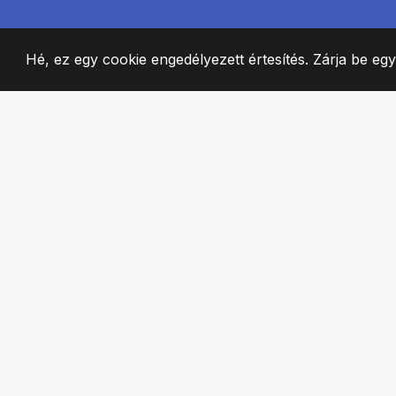
Hé, ez egy cookie engedélyezett értesítés. Zárja be eg
2008
+
ESTABLISHED
SZENVEDÉLYES 