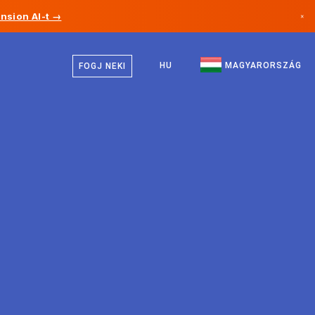
nsion AI-t →
×
Magyar
Kanada
Angol
HU
MAGYARORSZÁG
FOGJ NEKI
Németország
Liechtenstein
Norvégia
Japán
Bulgária
Horvátország
Litvánia
Montenegró