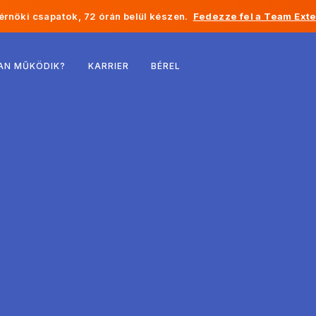
rnöki csapatok, 72 órán belül készen.
Fedezze fel a Team Exte
Belgium
AN MŰKÖDIK?
KARRIER
BÉREL
Franciaország
Írország
Hollandia
Svájc
Egyesült Államok
Bosznia-Hercegovina
Észtország
Lettország
Moldova