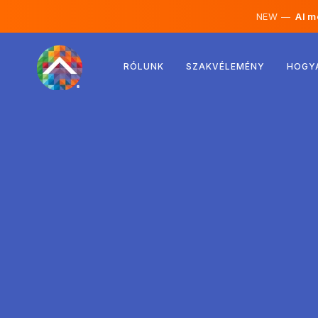
NEW —
AI mé
Ausztria
RÓLUNK
SZAKVÉLEMÉNY
HOGY
Finnország
Izland
Luxemburg
Svédország
Egyesült Királyság
Albánia
Csehország
Magyarország
Észak-Macedónia