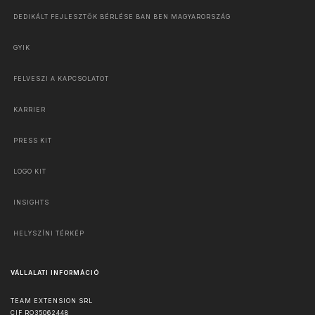
DEDIKÁLT FEJLESZTŐK BÉRLÉSE BAN BEN MAGYARORSZÁG
GYIK
FELVESZI A KAPCSOLATOT
KARRIER
PRESS KIT
LOGO KIT
INSIGHTS
HELYSZÍNI TÉRKÉP
VÁLLALATI INFORMÁCIÓ
TEAM EXTENSION SRL
CIF RO35062448