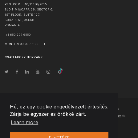
REG. COM. J40/11836/2015
BLD TIMIȘOARA 26, SECTOR 6,
1ST FLOOR, SUITE 127,
BUKAREST
,
061331
ROMÁNIA
+1 650 297 6550
MON-FRI 09:00-18:00 EET
CSATLAKOZZ HOZZÁNK
Hé, ez egy cookie engedélyezett értesítés.
© Szerzői jog
2026
Team Extension Hungary
- Minden jog fenntartva
Zárja be egyszer és örökké zárt.
Changelog
● Ezen webhely használatával elfogadja
Használati feltételek
és
Learn more
Adatvédelmi irányelveinket
ELVETÉSE