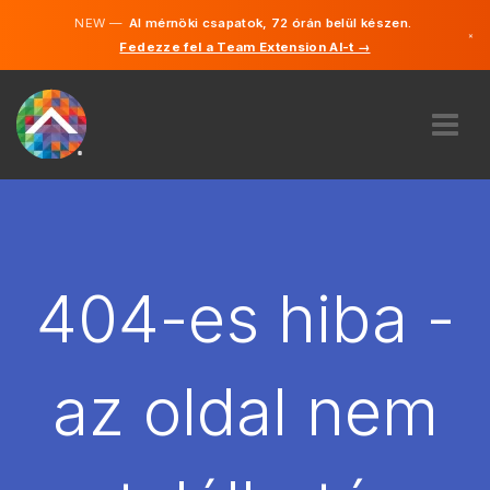
NEW —
AI mérnöki csapatok, 72 órán belül készen.
×
Fedezze fel a Team Extension AI-t →
Magyar
Angol
RÓLUNK
SZAKVÉLEMÉNY
HOGYAN MŰKÖDIK?
KARRIER
404-es hiba -
BÉREL
MAGYARORSZÁG
az oldal nem
HU
FOGJ NEKI