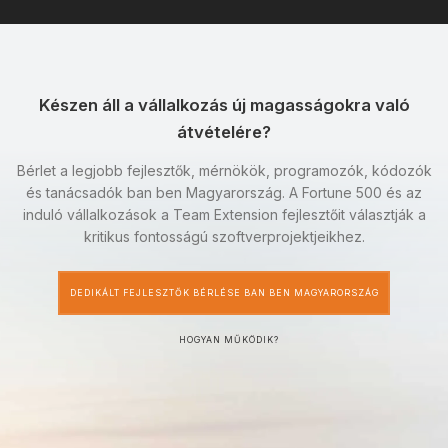
Készen áll a vállalkozás új magasságokra való
átvételére?
Bérlet a legjobb fejlesztők, mérnökök, programozók, kódozók
és tanácsadók ban ben Magyarország. A Fortune 500 és az
induló vállalkozások a Team Extension fejlesztőit választják a
kritikus fontosságú szoftverprojektjeikhez.
DEDIKÁLT FEJLESZTŐK BÉRLÉSE BAN BEN MAGYARORSZÁG
HOGYAN MŰKÖDIK?