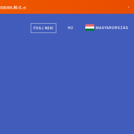
nsion AI-t →
×
Magyar
Kanada
Angol
HU
MAGYARORSZÁG
FOGJ NEKI
Németország
Liechtenstein
Norvégia
Japán
Bulgária
Horvátország
Litvánia
Montenegró