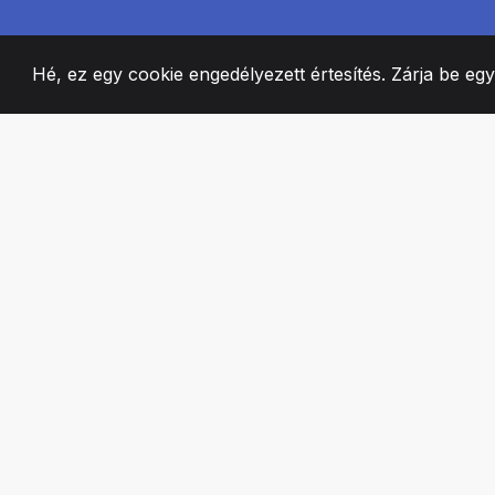
Hé, ez egy cookie engedélyezett értesítés. Zárja be eg
2008
+
ESTABLISHED
SZENVEDÉLYES 