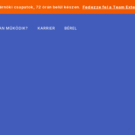
rnöki csapatok, 72 órán belül készen.
Fedezze fel a Team Exte
Belgium
AN MŰKÖDIK?
KARRIER
BÉREL
Franciaország
Írország
Hollandia
Svájc
Egyesült Államok
Bosznia-Hercegovina
Észtország
Lettország
Moldova