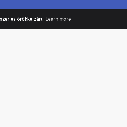
yszer és örökké zárt.
Learn more
60
+36
7
CSAPATTAGOK
COUNTRIES
IRODÁ