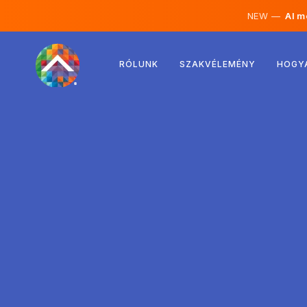
NEW —
AI mé
Ausztria
RÓLUNK
SZAKVÉLEMÉNY
HOGY
Finnország
Izland
Luxemburg
Svédország
Egyesült Királyság
Albánia
Csehország
Magyarország
Észak-Macedónia