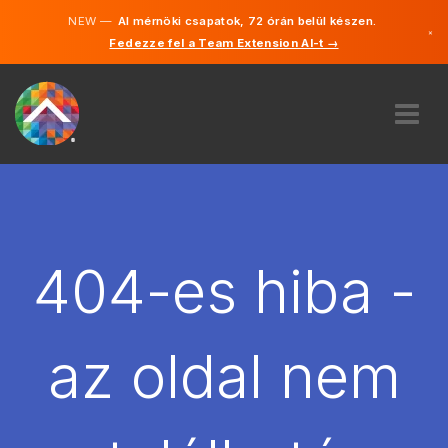
NEW —
AI mérnöki csapatok, 72 órán belül készen.
×
Fedezze fel a Team Extension AI-t →
Magyar
Angol
RÓLUNK
SZAKVÉLEMÉNY
HOGYAN MŰKÖDIK?
KARRIER
404-es hiba -
BÉREL
MAGYARORSZÁG
az oldal nem
HU
FOGJ NEKI