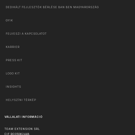
DEDIKÁLT FEJLESZTŐK BÉRLÉSE BAN BEN MAGYARORSZÁG
GYIK
FELVESZI A KAPCSOLATOT
KARRIER
PRESS KIT
LOGO KIT
INSIGHTS
HELYSZÍNI TÉRKÉP
VÁLLALATI INFORMÁCIÓ
TEAM EXTENSION SRL
CIF RO35062448