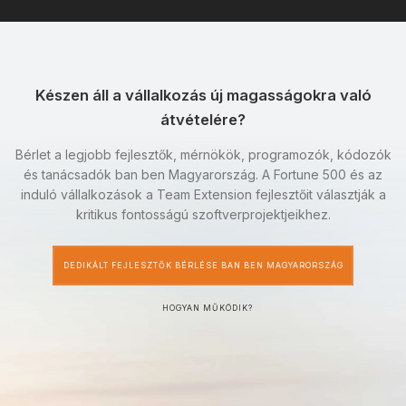
Készen áll a vállalkozás új magasságokra való
átvételére?
Bérlet a legjobb fejlesztők, mérnökök, programozók, kódozók
és tanácsadók ban ben Magyarország. A Fortune 500 és az
induló vállalkozások a Team Extension fejlesztőit választják a
kritikus fontosságú szoftverprojektjeikhez.
DEDIKÁLT FEJLESZTŐK BÉRLÉSE BAN BEN MAGYARORSZÁG
HOGYAN MŰKÖDIK?