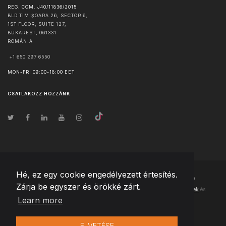
REG. COM. J40/11836/2015
BLD TIMIȘOARA 26, SECTOR 6,
1ST FLOOR, SUITE 127,
BUKAREST
,
061331
ROMÁNIA
+1 650 297 6550
MON-FRI 09:00-18:00 EET
CSATLAKOZZ HOZZÁNK
Hé, ez egy cookie engedélyezett értesítés.
© Szerzői jog
2026
Team Extension Hungary
- Minden jog fenntartva
Zárja be egyszer és örökké zárt.
Changelog
● Ezen webhely használatával elfogadja
Használati feltételek
és
Learn more
Adatvédelmi irányelveinket
ELVETÉSE