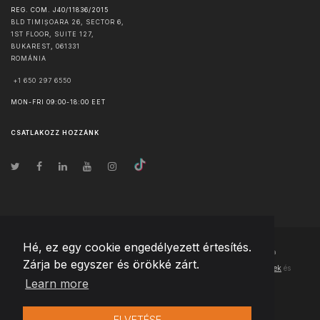
REG. COM. J40/11836/2015
BLD TIMIȘOARA 26, SECTOR 6,
1ST FLOOR, SUITE 127,
BUKAREST
,
061331
ROMÁNIA
+1 650 297 6550
MON-FRI 09:00-18:00 EET
CSATLAKOZZ HOZZÁNK
Hé, ez egy cookie engedélyezett értesítés.
© Szerzői jog
2026
Team Extension Hungary
- Minden jog fenntartva
Zárja be egyszer és örökké zárt.
Changelog
● Ezen webhely használatával elfogadja
Használati feltételek
és
Learn more
Adatvédelmi irányelveinket
ELVETÉSE