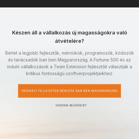
Készen áll a vállalkozás új magasságokra való
átvételére?
Bérlet a legjobb fejlesztők, mérnökök, programozók, kódozók
és tanácsadók ban ben Magyarország. A Fortune 500 és az
induló vállalkozások a Team Extension fejlesztőit választják a
kritikus fontosságú szoftverprojektjeikhez.
DEDIKÁLT FEJLESZTŐK BÉRLÉSE BAN BEN MAGYARORSZÁG
HOGYAN MŰKÖDIK?