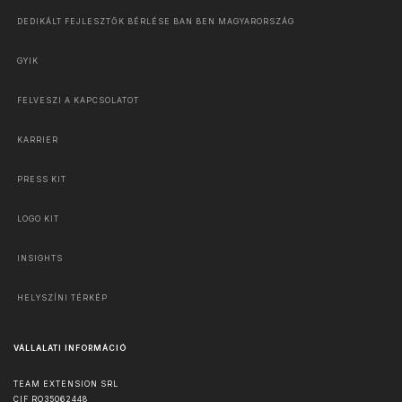
DEDIKÁLT FEJLESZTŐK BÉRLÉSE BAN BEN MAGYARORSZÁG
GYIK
FELVESZI A KAPCSOLATOT
KARRIER
PRESS KIT
LOGO KIT
INSIGHTS
HELYSZÍNI TÉRKÉP
VÁLLALATI INFORMÁCIÓ
TEAM EXTENSION SRL
CIF RO35062448