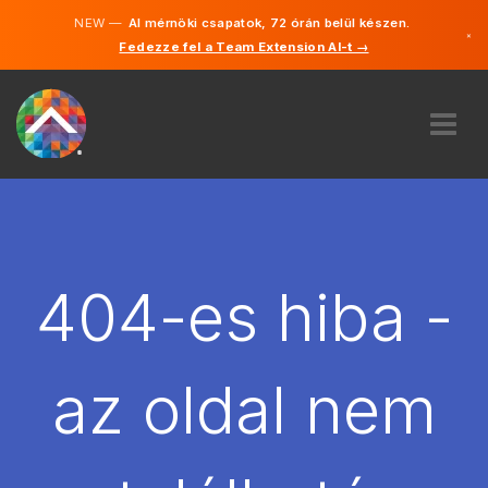
NEW —
AI mérnöki csapatok, 72 órán belül készen.
×
Fedezze fel a Team Extension AI-t →
Magyar
Angol
RÓLUNK
SZAKVÉLEMÉNY
HOGYAN MŰKÖDIK?
KARRIER
404-es hiba -
BÉREL
MAGYARORSZÁG
az oldal nem
HU
FOGJ NEKI