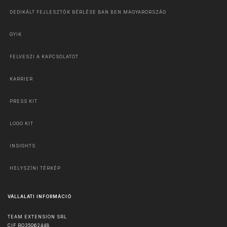
DEDIKÁLT FEJLESZTŐK BÉRLÉSE BAN BEN MAGYARORSZÁG
GYIK
FELVESZI A KAPCSOLATOT
KARRIER
PRESS KIT
LOGO KIT
INSIGHTS
HELYSZÍNI TÉRKÉP
VÁLLALATI INFORMÁCIÓ
TEAM EXTENSION SRL
CIF RO35062448