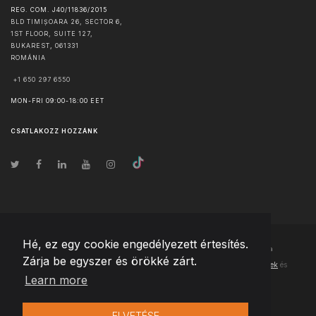
REG. COM. J40/11836/2015
BLD TIMIȘOARA 26, SECTOR 6,
1ST FLOOR, SUITE 127,
BUKAREST
,
061331
ROMÁNIA
+1 650 297 6550
MON-FRI 09:00-18:00 EET
CSATLAKOZZ HOZZÁNK
Hé, ez egy cookie engedélyezett értesítés.
© Szerzői jog
2026
Team Extension Hungary
- Minden jog fenntartva
Zárja be egyszer és örökké zárt.
Changelog
● Ezen webhely használatával elfogadja
Használati feltételek
és
Learn more
Adatvédelmi irányelveinket
ELVETÉSE