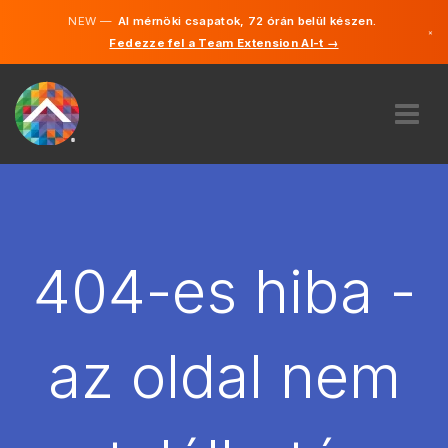
NEW —
AI mérnöki csapatok, 72 órán belül készen.
×
Fedezze fel a Team Extension AI-t →
Magyar
Angol
RÓLUNK
SZAKVÉLEMÉNY
HOGYAN MŰKÖDIK?
KARRIER
404-es hiba -
BÉREL
MAGYARORSZÁG
az oldal nem
HU
FOGJ NEKI