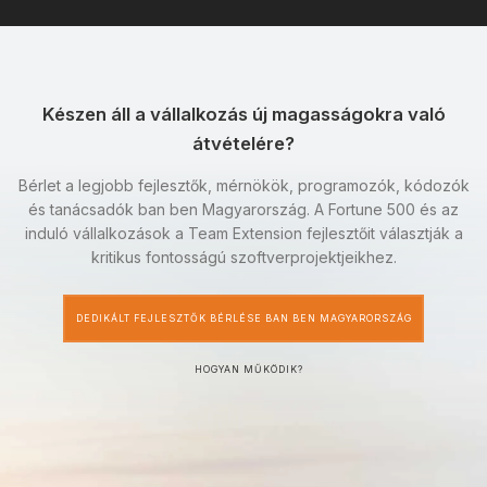
Készen áll a vállalkozás új magasságokra való
átvételére?
Bérlet a legjobb fejlesztők, mérnökök, programozók, kódozók
és tanácsadók ban ben Magyarország. A Fortune 500 és az
induló vállalkozások a Team Extension fejlesztőit választják a
kritikus fontosságú szoftverprojektjeikhez.
DEDIKÁLT FEJLESZTŐK BÉRLÉSE BAN BEN MAGYARORSZÁG
HOGYAN MŰKÖDIK?