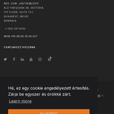
REG. COM. J40/11836/2015
BLD TIMIȘOARA 26, SECTOR 6,
1ST FLOOR, SUITE 127,
BUKAREST
,
061331
ROMÁNIA
+1 650 297 6550
MON-FRI 09:00-18:00 EET
CSATLAKOZZ HOZZÁNK
Hé, ez egy cookie engedélyezett értesítés.
© Szerzői jog
2026
Team Extension Hungary
- Minden jog fenntartva
Zárja be egyszer és örökké zárt.
Changelog
● Ezen webhely használatával elfogadja
Használati feltételek
és
Learn more
Adatvédelmi irányelveinket
ELVETÉSE