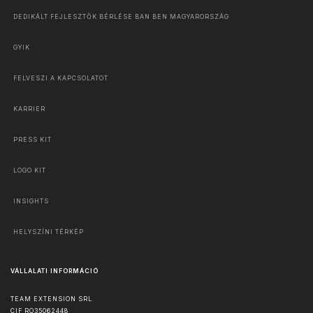
DEDIKÁLT FEJLESZTŐK BÉRLÉSE BAN BEN MAGYARORSZÁG
GYIK
FELVESZI A KAPCSOLATOT
KARRIER
PRESS KIT
LOGO KIT
INSIGHTS
HELYSZÍNI TÉRKÉP
VÁLLALATI INFORMÁCIÓ
TEAM EXTENSION SRL
CIF RO35062448