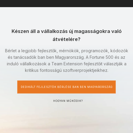
Készen áll a vállalkozás új magasságokra való
átvételére?
Bérlet a legjobb fejlesztők, mérnökök, programozók, kódozók
és tanácsadók ban ben Magyarország. A Fortune 500 és az
induló vállalkozások a Team Extension fejlesztőit választják a
kritikus fontosságú szoftverprojektjeikhez.
DEDIKÁLT FEJLESZTŐK BÉRLÉSE BAN BEN MAGYARORSZÁG
HOGYAN MŰKÖDIK?