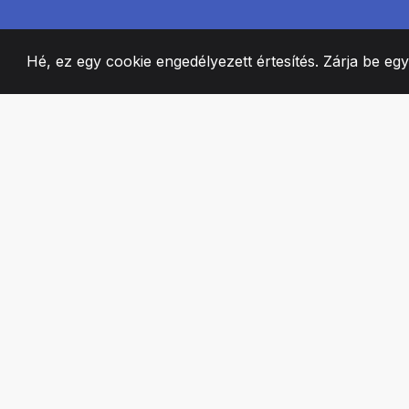
Hé, ez egy cookie engedélyezett értesítés. Zárja be eg
2008
+
ESTABLISHED
SZENVEDÉLYES 