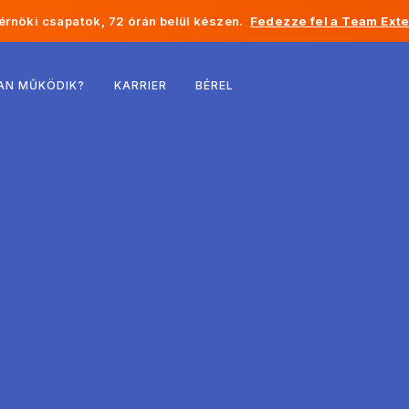
rnöki csapatok, 72 órán belül készen.
Fedezze fel a Team Exte
Belgium
AN MŰKÖDIK?
KARRIER
BÉREL
Franciaország
Írország
Hollandia
Svájc
Egyesült Államok
Bosznia-Hercegovina
Észtország
Lettország
Moldova