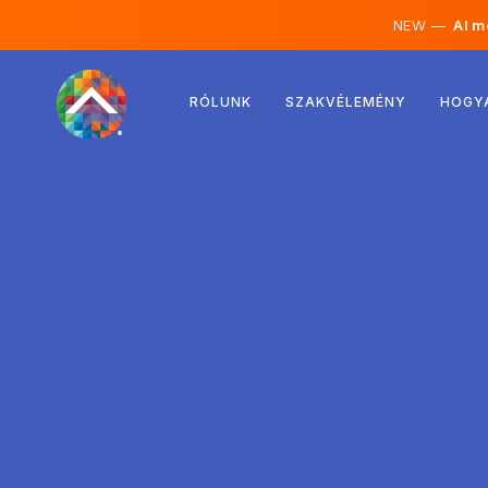
NEW —
AI mé
Ausztria
RÓLUNK
SZAKVÉLEMÉNY
HOGY
Finnország
Izland
Luxemburg
Svédország
Egyesült Királyság
Albánia
Csehország
Magyarország
Észak-Macedónia