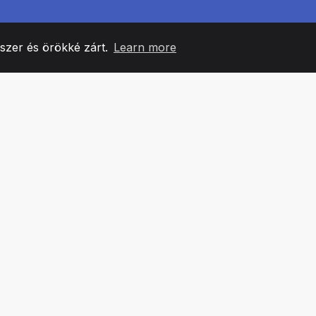
yszer és örökké zárt.
Learn more
60
+36
7
CSAPATTAGOK
COUNTRIES
IRODÁ