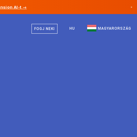
nsion AI-t →
×
Magyar
Kanada
Angol
HU
MAGYARORSZÁG
FOGJ NEKI
Németország
Liechtenstein
Norvégia
Japán
Bulgária
Horvátország
Litvánia
Montenegró