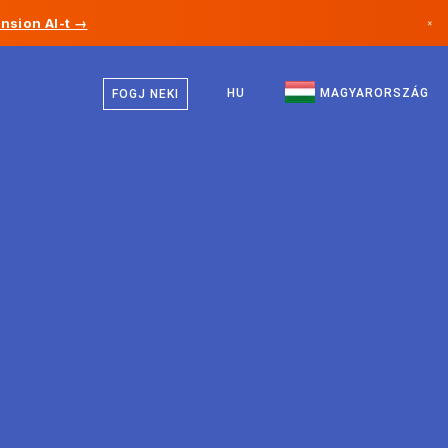
nsion AI-t →
×
Magyar
Kanada
Angol
HU
MAGYARORSZÁG
FOGJ NEKI
Németország
Liechtenstein
Norvégia
Japán
Bulgária
Horvátország
Litvánia
Montenegró