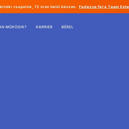
rnöki csapatok, 72 órán belül készen.
Fedezze fel a Team Exte
Belgium
AN MŰKÖDIK?
KARRIER
BÉREL
Franciaország
Írország
Hollandia
Svájc
Egyesült Államok
Bosznia-Hercegovina
Észtország
Lettország
Moldova