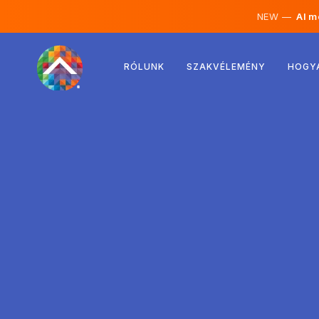
NEW —
AI mé
Ausztria
RÓLUNK
SZAKVÉLEMÉNY
HOGY
Finnország
Izland
Luxemburg
Svédország
Egyesült Királyság
Albánia
Csehország
Magyarország
Észak-Macedónia