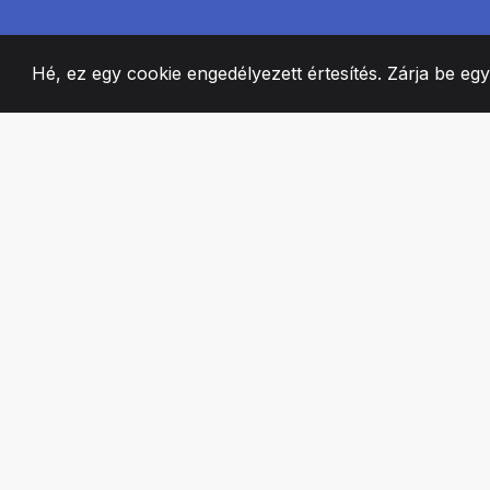
Hé, ez egy cookie engedélyezett értesítés. Zárja be eg
2008
+
ESTABLISHED
SZENVEDÉLYES 