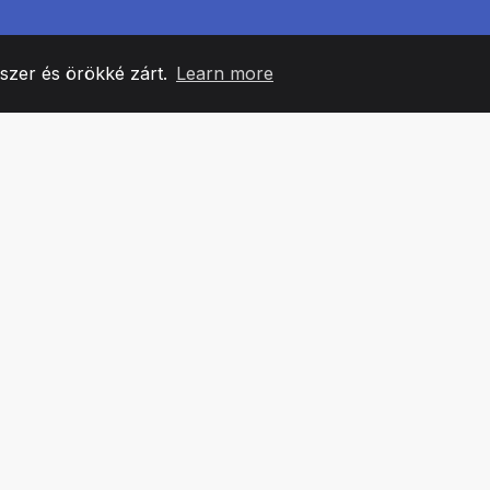
yszer és örökké zárt.
Learn more
60
+36
7
CSAPATTAGOK
COUNTRIES
IRODÁ