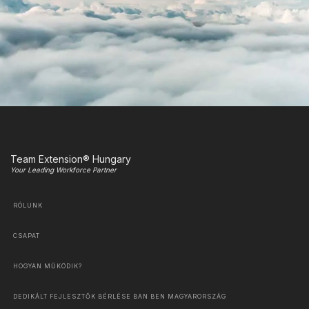
Team Extension® Hungary
Your Leading Workforce Partner
RÓLUNK
CSAPAT
HOGYAN MŰKÖDIK?
DEDIKÁLT FEJLESZTŐK BÉRLÉSE BAN BEN MAGYARORSZÁG