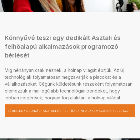
Könnyűvé teszi egy dedikált Asztali és
felhőalapú alkalmazások programozó
bérlését
Míg néhányan csak néznek, a holnap világát építjük. Az új
technológiák folyamatosan megzavarják a piacokat és a
vállalkozásokat. Cégünk küldetésünk részeként folyamatosan
elemezzük a mai legújabb technológiai trendeket, hogy
jobban megértsük, hogyan fog alakítani a holnap világát.
B
ÉREL EGY DEDIKÁLT ASZTALI ÉS FELHŐALAPÚ ALKALMAZÁSOK FEJLESZTŐT