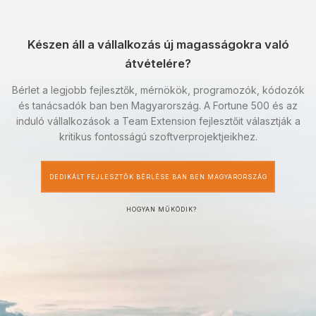
Készen áll a vállalkozás új magasságokra való
átvételére?
Bérlet a legjobb fejlesztők, mérnökök, programozók, kódozók
és tanácsadók ban ben Magyarország. A Fortune 500 és az
induló vállalkozások a Team Extension fejlesztőit választják a
kritikus fontosságú szoftverprojektjeikhez.
DEDIKÁLT FEJLESZTŐK BÉRLÉSE BAN BEN MAGYARORSZÁG
HOGYAN MŰKÖDIK?