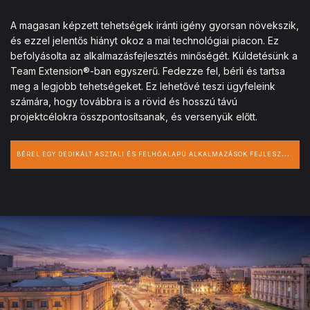
A magasan képzett tehetségek iránti igény gyorsan növekszik,
és ezzel jelentős hiányt okoz a mai technológiai piacon. Ez
befolyásolta az alkalmazásfejlesztés minőségét. Küldetésünk a
Team Extension®-ban egyszerű. Fedezze fel, bérli és tartsa
meg a legjobb tehetségeket. Ez lehetővé teszi ügyfeleink
számára, hogy továbbra is a rövid és hosszú távú
projektcélokra összpontosítsanak, és versenyük előtt.
B
ÉREL EGY DEDIKÁLT ASZTALI ÉS FELHŐALAPÚ ALKALMAZÁSOK FEJLESZTŐT