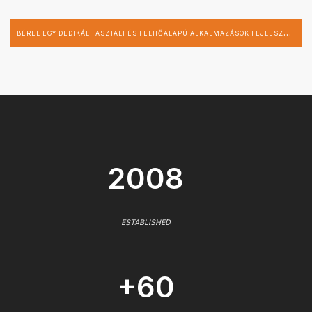
B
ÉREL EGY DEDIKÁLT ASZTALI ÉS FELHŐALAPÚ ALKALMAZÁSOK FEJLESZTŐT
2008
ESTABLISHED
+60