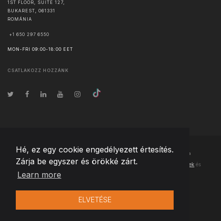
1ST FLOOR, SUITE 127,
BUKAREST
,
061331
ROMÁNIA
+1 650 297 6550
MON-FRI 09:00-18:00 EET
CSATLAKOZZ HOZZÁNK
Hé, ez egy cookie engedélyezett értesítés.
© Szerzői jog
2026
Team Extension Hungary
- Minden jog fenntartva
Zárja be egyszer és örökké zárt.
Changelog
● Ezen webhely használatával elfogadja
Használati feltételek
és
Learn more
Adatvédelmi irányelveinket
ELVETÉSE