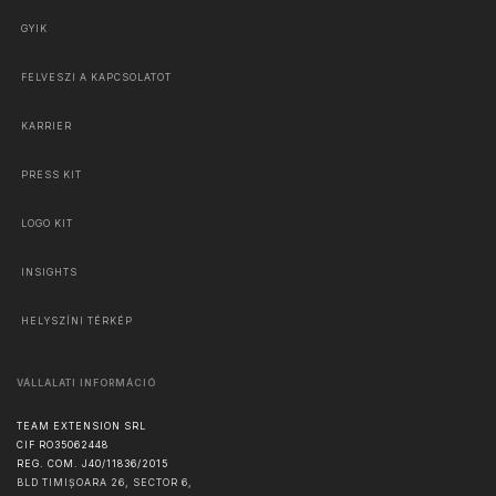
GYIK
FELVESZI A KAPCSOLATOT
KARRIER
PRESS KIT
LOGO KIT
INSIGHTS
HELYSZÍNI TÉRKÉP
VÁLLALATI INFORMÁCIÓ
TEAM EXTENSION SRL
CIF RO35062448
REG. COM. J40/11836/2015
BLD TIMIȘOARA 26, SECTOR 6,