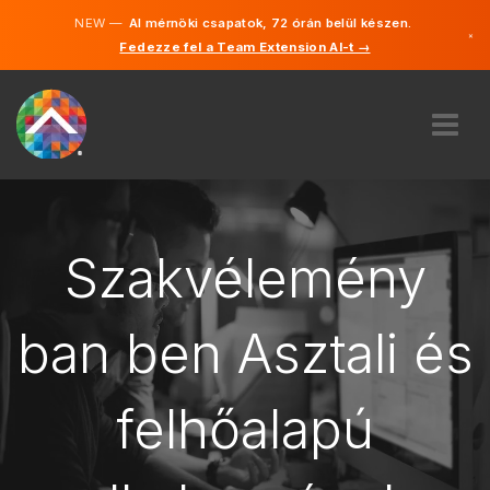
NEW —
AI mérnöki csapatok, 72 órán belül készen.
×
Fedezze fel a Team Extension AI-t →
Magyar
Angol
RÓLUNK
SZAKVÉLEMÉNY
HOGYAN MŰKÖDIK?
Szakvélemény
KARRIER
BÉREL
ban ben Asztali és
MAGYARORSZÁG
felhőalapú
HU
FOGJ NEKI