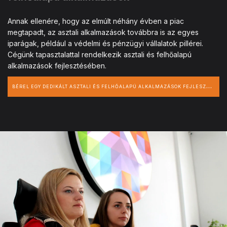
Annak ellenére, hogy az elmúlt néhány évben a piac
megtapadt, az asztali alkalmazások továbbra is az egyes
iparágak, például a védelmi és pénzügyi vállalatok pillérei.
Cégünk tapasztalattal rendelkezik asztali és felhőalapú
alkalmazások fejlesztésében.
B
ÉREL EGY DEDIKÁLT ASZTALI ÉS FELHŐALAPÚ ALKALMAZÁSOK FEJLESZTŐT