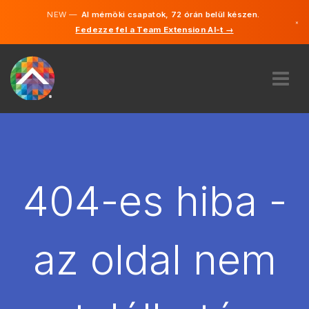
NEW —
AI mérnöki csapatok, 72 órán belül készen.
×
Fedezze fel a Team Extension AI-t →
Magyar
Angol
RÓLUNK
SZAKVÉLEMÉNY
HOGYAN MŰKÖDIK?
KARRIER
404-es hiba -
BÉREL
MAGYARORSZÁG
az oldal nem
HU
FOGJ NEKI