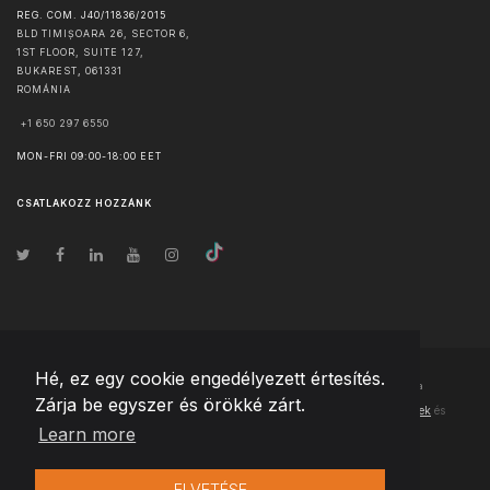
REG. COM. J40/11836/2015
BLD TIMIȘOARA 26, SECTOR 6,
1ST FLOOR, SUITE 127,
BUKAREST
,
061331
ROMÁNIA
+1 650 297 6550
MON-FRI 09:00-18:00 EET
CSATLAKOZZ HOZZÁNK
Hé, ez egy cookie engedélyezett értesítés.
© Szerzői jog
2026
Team Extension Hungary
- Minden jog fenntartva
Zárja be egyszer és örökké zárt.
Changelog
● Ezen webhely használatával elfogadja
Használati feltételek
és
Learn more
Adatvédelmi irányelveinket
ELVETÉSE