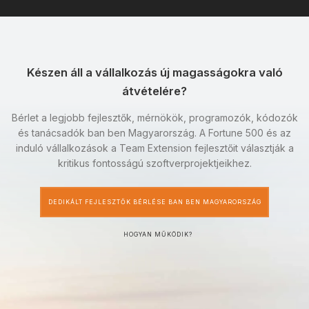
Készen áll a vállalkozás új magasságokra való
átvételére?
Bérlet a legjobb fejlesztők, mérnökök, programozók, kódozók
és tanácsadók ban ben Magyarország. A Fortune 500 és az
induló vállalkozások a Team Extension fejlesztőit választják a
kritikus fontosságú szoftverprojektjeikhez.
DEDIKÁLT FEJLESZTŐK BÉRLÉSE BAN BEN MAGYARORSZÁG
HOGYAN MŰKÖDIK?