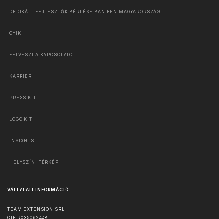
DEDIKÁLT FEJLESZTŐK BÉRLÉSE BAN BEN MAGYARORSZÁG
GYIK
FELVESZI A KAPCSOLATOT
KARRIER
PRESS KIT
LOGO KIT
INSIGHTS
HELYSZÍNI TÉRKÉP
VÁLLALATI INFORMÁCIÓ
TEAM EXTENSION SRL
CIF RO35062448