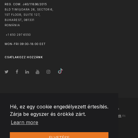
REG. COM. J40/11836/2015
BLD TIMIȘOARA 26, SECTOR 6,
1ST FLOOR, SUITE 127,
BUKAREST
,
061331
ROMÁNIA
+1 650 297 6550
MON-FRI 09:00-18:00 EET
CSATLAKOZZ HOZZÁNK
Hé, ez egy cookie engedélyezett értesítés.
© Szerzői jog
2026
Team Extension Hungary
- Minden jog fenntartva
Zárja be egyszer és örökké zárt.
Changelog
● Ezen webhely használatával elfogadja
Használati feltételek
és
Learn more
Adatvédelmi irányelveinket
ELVETÉSE