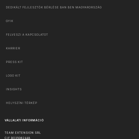
DEDIKÁLT FEJLESZTŐK BÉRLÉSE BAN BEN MAGYARORSZÁG
GYIK
FELVESZI A KAPCSOLATOT
KARRIER
PRESS KIT
LOGO KIT
INSIGHTS
HELYSZÍNI TÉRKÉP
VÁLLALATI INFORMÁCIÓ
TEAM EXTENSION SRL
CIF RO35062448