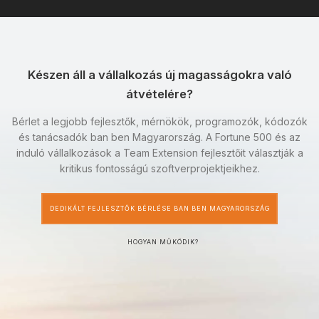
Készen áll a vállalkozás új magasságokra való
átvételére?
Bérlet a legjobb fejlesztők, mérnökök, programozók, kódozók
és tanácsadók ban ben Magyarország. A Fortune 500 és az
induló vállalkozások a Team Extension fejlesztőit választják a
kritikus fontosságú szoftverprojektjeikhez.
DEDIKÁLT FEJLESZTŐK BÉRLÉSE BAN BEN MAGYARORSZÁG
HOGYAN MŰKÖDIK?