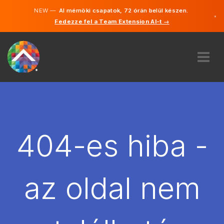
NEW —
AI mérnöki csapatok, 72 órán belül készen.
×
Fedezze fel a Team Extension AI-t →
Magyar
Angol
RÓLUNK
SZAKVÉLEMÉNY
HOGYAN MŰKÖDIK?
KARRIER
404-es hiba -
BÉREL
MAGYARORSZÁG
az oldal nem
HU
FOGJ NEKI