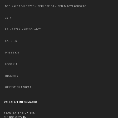
DEDIKÁLT FEJLESZTŐK BÉRLÉSE BAN BEN MAGYARORSZÁG
GYIK
FELVESZI A KAPCSOLATOT
KARRIER
PRESS KIT
LOGO KIT
INSIGHTS
HELYSZÍNI TÉRKÉP
VÁLLALATI INFORMÁCIÓ
TEAM EXTENSION SRL
CIF RO35062448