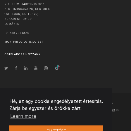
REG. COM. J40/11836/2015
BLD TIMIȘOARA 26, SECTOR 6,
1ST FLOOR, SUITE 127,
BUKAREST
,
061331
ROMÁNIA
+1 650 297 6550
MON-FRI 09:00-18:00 EET
CSATLAKOZZ HOZZÁNK
Hé, ez egy cookie engedélyezett értesítés.
© Szerzői jog
2026
Team Extension Hungary
- Minden jog fenntartva
Zárja be egyszer és örökké zárt.
Changelog
● Ezen webhely használatával elfogadja
Használati feltételek
és
Learn more
Adatvédelmi irányelveinket
ELVETÉSE