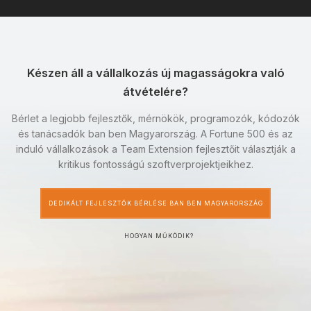
Készen áll a vállalkozás új magasságokra való
átvételére?
Bérlet a legjobb fejlesztők, mérnökök, programozók, kódozók
és tanácsadók ban ben Magyarország. A Fortune 500 és az
induló vállalkozások a Team Extension fejlesztőit választják a
kritikus fontosságú szoftverprojektjeikhez.
DEDIKÁLT FEJLESZTŐK BÉRLÉSE BAN BEN MAGYARORSZÁG
HOGYAN MŰKÖDIK?