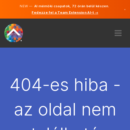
NEW —
AI mérnöki csapatok, 72 órán belül készen.
×
Fedezze fel a Team Extension AI-t →
Magyar
Angol
RÓLUNK
SZAKVÉLEMÉNY
HOGYAN MŰKÖDIK?
KARRIER
404-es hiba -
BÉREL
MAGYARORSZÁG
az oldal nem
HU
FOGJ NEKI