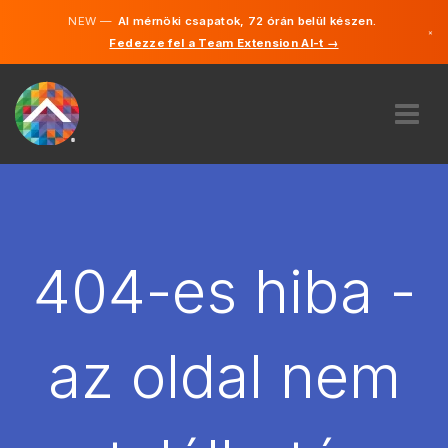
NEW —
AI mérnöki csapatok, 72 órán belül készen.
×
Fedezze fel a Team Extension AI-t →
Magyar
Angol
RÓLUNK
SZAKVÉLEMÉNY
HOGYAN MŰKÖDIK?
KARRIER
404-es hiba -
BÉREL
MAGYARORSZÁG
az oldal nem
HU
FOGJ NEKI