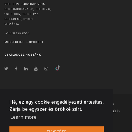
REG. COM. J40/11836/2015
BLD TIMIȘOARA 26, SECTOR 6,
1ST FLOOR, SUITE 127,
BUKAREST
,
061331
ROMÁNIA
+1 650 297 6550
MON-FRI 09:00-18:00 EET
CSATLAKOZZ HOZZÁNK
Hé, ez egy cookie engedélyezett értesítés.
© Szerzői jog
2026
Team Extension Hungary
- Minden jog fenntartva
Zárja be egyszer és örökké zárt.
Changelog
● Ezen webhely használatával elfogadja
Használati feltételek
és
Learn more
Adatvédelmi irányelveinket
ELVETÉSE