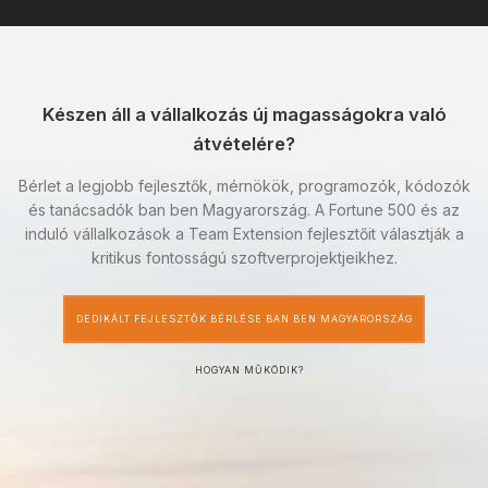
Készen áll a vállalkozás új magasságokra való
átvételére?
Bérlet a legjobb fejlesztők, mérnökök, programozók, kódozók
és tanácsadók ban ben Magyarország. A Fortune 500 és az
induló vállalkozások a Team Extension fejlesztőit választják a
kritikus fontosságú szoftverprojektjeikhez.
DEDIKÁLT FEJLESZTŐK BÉRLÉSE BAN BEN MAGYARORSZÁG
HOGYAN MŰKÖDIK?