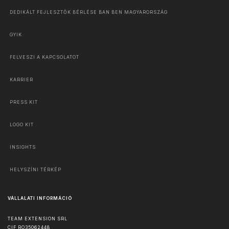
DEDIKÁLT FEJLESZTŐK BÉRLÉSE BAN BEN MAGYARORSZÁG
GYIK
FELVESZI A KAPCSOLATOT
KARRIER
PRESS KIT
LOGO KIT
INSIGHTS
HELYSZÍNI TÉRKÉP
VÁLLALATI INFORMÁCIÓ
TEAM EXTENSION SRL
CIF RO35062448