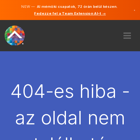
NEW —
AI mérnöki csapatok, 72 órán belül készen.
×
Fedezze fel a Team Extension AI-t →
Magyar
Angol
RÓLUNK
SZAKVÉLEMÉNY
HOGYAN MŰKÖDIK?
KARRIER
404-es hiba -
BÉREL
MAGYARORSZÁG
az oldal nem
HU
FOGJ NEKI