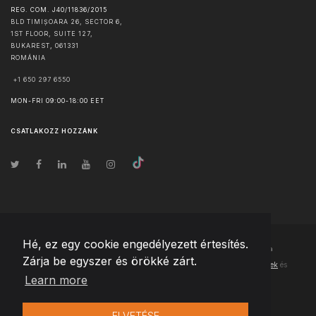
REG. COM. J40/11836/2015
BLD TIMIȘOARA 26, SECTOR 6,
1ST FLOOR, SUITE 127,
BUKAREST
,
061331
ROMÁNIA
+1 650 297 6550
MON-FRI 09:00-18:00 EET
CSATLAKOZZ HOZZÁNK
Hé, ez egy cookie engedélyezett értesítés.
© Szerzői jog
2026
Team Extension Hungary
- Minden jog fenntartva
Zárja be egyszer és örökké zárt.
Changelog
● Ezen webhely használatával elfogadja
Használati feltételek
és
Learn more
Adatvédelmi irányelveinket
ELVETÉSE