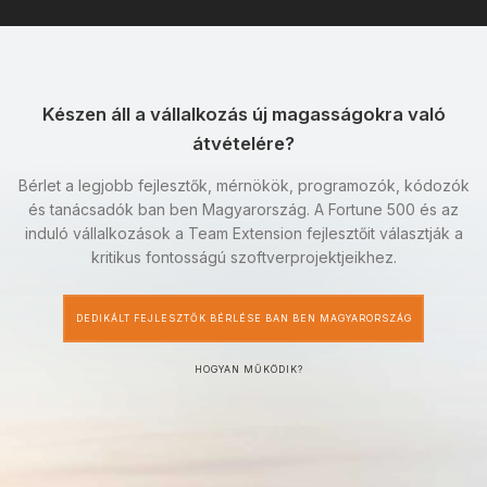
Készen áll a vállalkozás új magasságokra való
átvételére?
Bérlet a legjobb fejlesztők, mérnökök, programozók, kódozók
és tanácsadók ban ben Magyarország. A Fortune 500 és az
induló vállalkozások a Team Extension fejlesztőit választják a
kritikus fontosságú szoftverprojektjeikhez.
DEDIKÁLT FEJLESZTŐK BÉRLÉSE BAN BEN MAGYARORSZÁG
HOGYAN MŰKÖDIK?