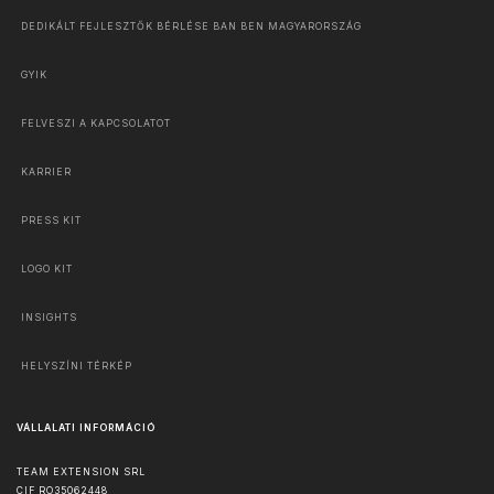
DEDIKÁLT FEJLESZTŐK BÉRLÉSE BAN BEN MAGYARORSZÁG
GYIK
FELVESZI A KAPCSOLATOT
KARRIER
PRESS KIT
LOGO KIT
INSIGHTS
HELYSZÍNI TÉRKÉP
VÁLLALATI INFORMÁCIÓ
TEAM EXTENSION SRL
CIF RO35062448