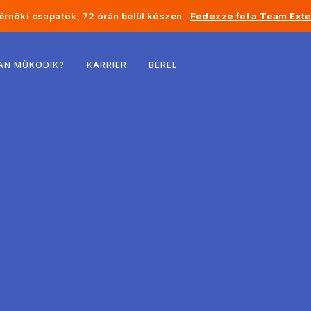
rnöki csapatok, 72 órán belül készen.
Fedezze fel a Team Exte
Belgium
AN MŰKÖDIK?
KARRIER
BÉREL
Franciaország
Írország
Hollandia
Svájc
Egyesült Államok
Bosznia-Hercegovina
Észtország
Lettország
Moldova