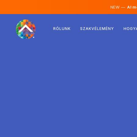
NEW —
AI mé
Ausztria
RÓLUNK
SZAKVÉLEMÉNY
HOGY
Finnország
Izland
Luxemburg
Svédország
Egyesült Királyság
Albánia
Csehország
Magyarország
Észak-Macedónia