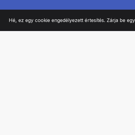
Hé, ez egy cookie engedélyezett értesítés. Zárja be eg
2008
+
ESTABLISHED
SZENVEDÉLYES 