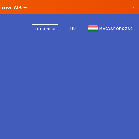
nsion AI-t →
×
Magyar
Kanada
Angol
HU
MAGYARORSZÁG
FOGJ NEKI
Németország
Liechtenstein
Norvégia
Japán
Bulgária
Horvátország
Litvánia
Montenegró