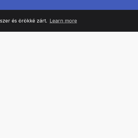
yszer és örökké zárt.
Learn more
60
+36
7
CSAPATTAGOK
COUNTRIES
IRODÁ