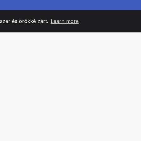
yszer és örökké zárt.
Learn more
60
+36
7
CSAPATTAGOK
COUNTRIES
IRODÁ