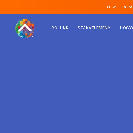
NEW —
AI mé
Ausztria
RÓLUNK
SZAKVÉLEMÉNY
HOGY
Finnország
Izland
Luxemburg
Svédország
Egyesült Királyság
Albánia
Csehország
Magyarország
Észak-Macedónia