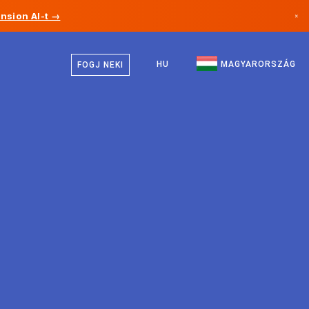
nsion AI-t →
×
Magyar
Kanada
Angol
HU
MAGYARORSZÁG
FOGJ NEKI
Németország
Liechtenstein
Norvégia
Japán
Bulgária
Horvátország
Litvánia
Montenegró