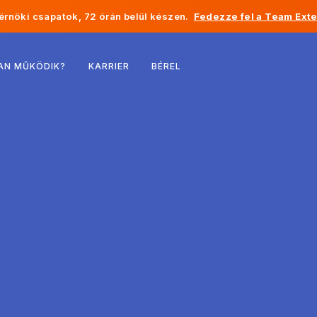
rnöki csapatok, 72 órán belül készen.
Fedezze fel a Team Exte
Belgium
AN MŰKÖDIK?
KARRIER
BÉREL
Franciaország
Írország
Hollandia
Svájc
Egyesült Államok
Bosznia-Hercegovina
Észtország
Lettország
Moldova