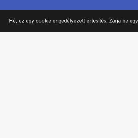
Hé, ez egy cookie engedélyezett értesítés. Zárja be eg
2008
+
ESTABLISHED
SZENVEDÉLYES 