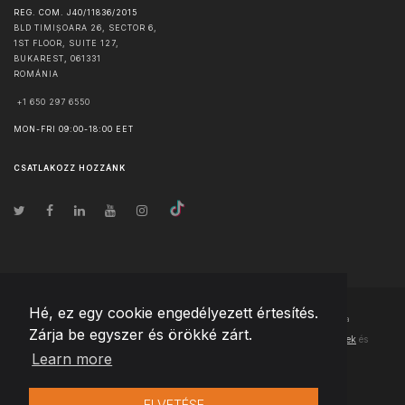
REG. COM. J40/11836/2015
BLD TIMIȘOARA 26, SECTOR 6,
1ST FLOOR, SUITE 127,
BUKAREST
,
061331
ROMÁNIA
+1 650 297 6550
MON-FRI 09:00-18:00 EET
CSATLAKOZZ HOZZÁNK
Hé, ez egy cookie engedélyezett értesítés.
© Szerzői jog
2026
Team Extension Hungary
- Minden jog fenntartva
Zárja be egyszer és örökké zárt.
Changelog
● Ezen webhely használatával elfogadja
Használati feltételek
és
Learn more
Adatvédelmi irányelveinket
ELVETÉSE