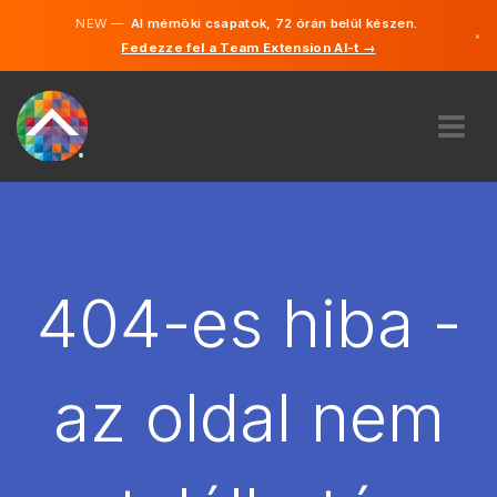
NEW —
AI mérnöki csapatok, 72 órán belül készen.
×
Fedezze fel a Team Extension AI-t →
Magyar
Angol
RÓLUNK
SZAKVÉLEMÉNY
HOGYAN MŰKÖDIK?
KARRIER
404-es hiba -
BÉREL
MAGYARORSZÁG
az oldal nem
HU
FOGJ NEKI