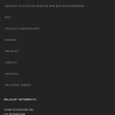
DEDIKÁLT FEJLESZTŐK BÉRLÉSE BAN BEN MAGYARORSZÁG
GYIK
FELVESZI A KAPCSOLATOT
KARRIER
PRESS KIT
LOGO KIT
INSIGHTS
HELYSZÍNI TÉRKÉP
VÁLLALATI INFORMÁCIÓ
TEAM EXTENSION SRL
CIF RO35062448