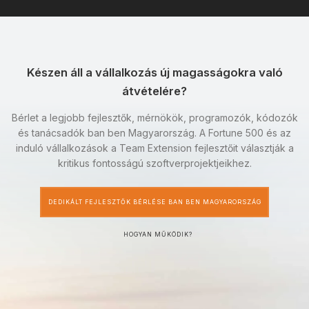
Készen áll a vállalkozás új magasságokra való
átvételére?
Bérlet a legjobb fejlesztők, mérnökök, programozók, kódozók
és tanácsadók ban ben Magyarország. A Fortune 500 és az
induló vállalkozások a Team Extension fejlesztőit választják a
kritikus fontosságú szoftverprojektjeikhez.
DEDIKÁLT FEJLESZTŐK BÉRLÉSE BAN BEN MAGYARORSZÁG
HOGYAN MŰKÖDIK?