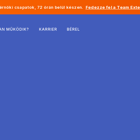
rnöki csapatok, 72 órán belül készen.
Fedezze fel a Team Exte
Belgium
AN MŰKÖDIK?
KARRIER
BÉREL
Franciaország
Írország
Hollandia
Svájc
Egyesült Államok
Bosznia-Hercegovina
Észtország
Lettország
Moldova