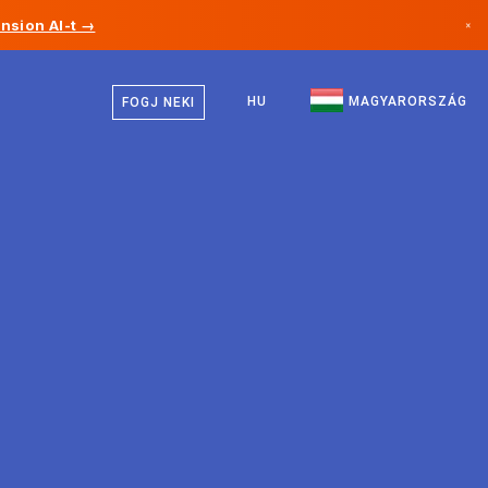
nsion AI-t →
×
Magyar
Kanada
Angol
HU
MAGYARORSZÁG
FOGJ NEKI
Németország
Liechtenstein
Norvégia
Japán
Bulgária
Horvátország
Litvánia
Montenegró