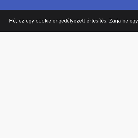
Hé, ez egy cookie engedélyezett értesítés. Zárja be eg
2008
+
ESTABLISHED
SZENVEDÉLYES 