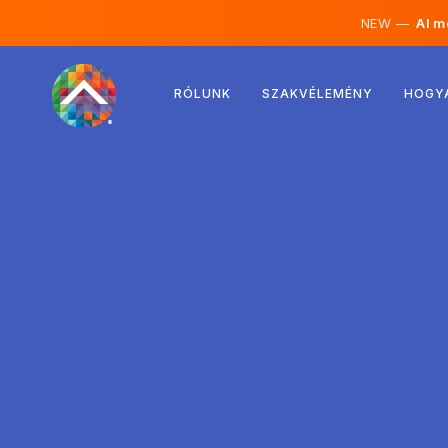
NEW —
AI mé
Ausztria
RÓLUNK
SZAKVÉLEMÉNY
HOGY
Finnország
Izland
Luxemburg
Svédország
Egyesült Királyság
Albánia
Csehország
Magyarország
Észak-Macedónia