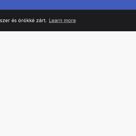
yszer és örökké zárt.
Learn more
60
+36
7
CSAPATTAGOK
COUNTRIES
IRODÁ