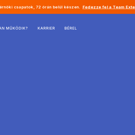
rnöki csapatok, 72 órán belül készen.
Fedezze fel a Team Exte
Belgium
AN MŰKÖDIK?
KARRIER
BÉREL
Franciaország
Írország
Hollandia
Svájc
Egyesült Államok
Bosznia-Hercegovina
Észtország
Lettország
Moldova