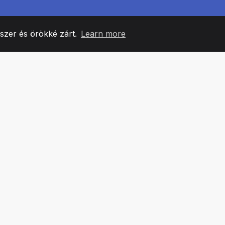
yszer és örökké zárt.
Learn more
60
+36
7
CSAPATTAGOK
COUNTRIES
IRODÁ