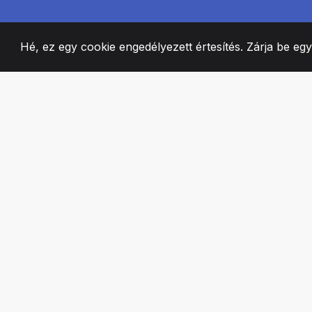
Hé, ez egy cookie engedélyezett értesítés. Zárja be eg
2008
+
ESTABLISHED
SZENVEDÉLYES 