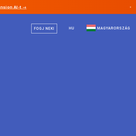
nsion AI-t →
×
Magyar
Kanada
Angol
HU
MAGYARORSZÁG
FOGJ NEKI
Németország
Liechtenstein
Norvégia
Japán
Bulgária
Horvátország
Litvánia
Montenegró