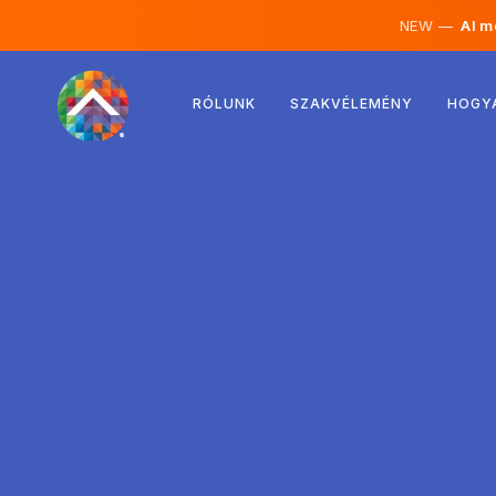
NEW —
AI mé
Ausztria
RÓLUNK
SZAKVÉLEMÉNY
HOGY
Finnország
Izland
Luxemburg
Svédország
Egyesült Királyság
Albánia
Csehország
Magyarország
Észak-Macedónia