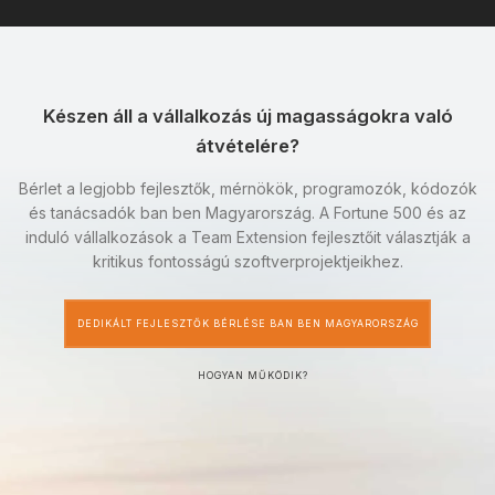
Készen áll a vállalkozás új magasságokra való
átvételére?
Bérlet a legjobb fejlesztők, mérnökök, programozók, kódozók
és tanácsadók ban ben Magyarország. A Fortune 500 és az
induló vállalkozások a Team Extension fejlesztőit választják a
kritikus fontosságú szoftverprojektjeikhez.
DEDIKÁLT FEJLESZTŐK BÉRLÉSE BAN BEN MAGYARORSZÁG
HOGYAN MŰKÖDIK?