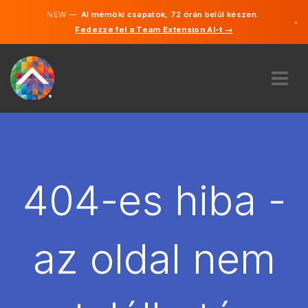
NEW —
AI mérnöki csapatok, 72 órán belül készen.
×
Fedezze fel a Team Extension AI-t →
Magyar
Angol
RÓLUNK
SZAKVÉLEMÉNY
HOGYAN MŰKÖDIK?
KARRIER
404-es hiba -
BÉREL
MAGYARORSZÁG
az oldal nem
HU
FOGJ NEKI