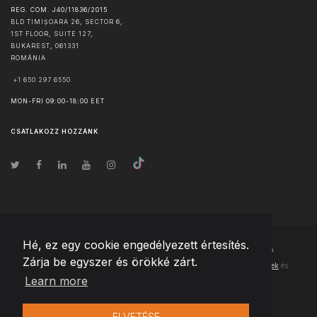
REG. COM. J40/11836/2015
BLD TIMIȘOARA 26, SECTOR 6,
1ST FLOOR, SUITE 127,
BUKAREST
,
061331
ROMÁNIA
+1 650 297 6550
MON-FRI 09:00-18:00 EET
CSATLAKOZZ HOZZÁNK
Hé, ez egy cookie engedélyezett értesítés.
© Szerzői jog
2026
Team Extension Hungary
- Minden jog fenntartva
Zárja be egyszer és örökké zárt.
Changelog
● Ezen webhely használatával elfogadja
Használati feltételek
és
Learn more
Adatvédelmi irányelveinket
ELVETÉSE