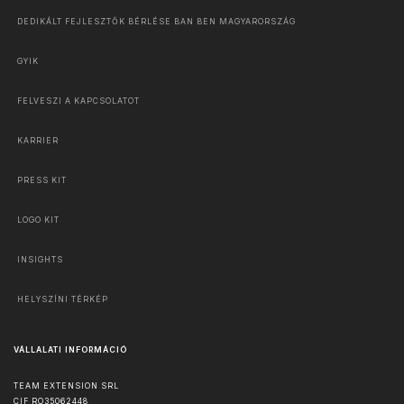
DEDIKÁLT FEJLESZTŐK BÉRLÉSE BAN BEN MAGYARORSZÁG
GYIK
FELVESZI A KAPCSOLATOT
KARRIER
PRESS KIT
LOGO KIT
INSIGHTS
HELYSZÍNI TÉRKÉP
VÁLLALATI INFORMÁCIÓ
TEAM EXTENSION SRL
CIF RO35062448