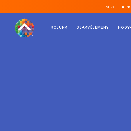
NEW —
AI mé
Ausztria
RÓLUNK
SZAKVÉLEMÉNY
HOGY
Finnország
Izland
Luxemburg
Svédország
Egyesült Királyság
Albánia
Csehország
Magyarország
Észak-Macedónia