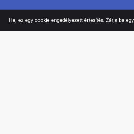
Hé, ez egy cookie engedélyezett értesítés. Zárja be eg
2008
+
ESTABLISHED
SZENVEDÉLYES 