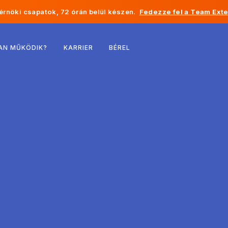
rnöki csapatok, 72 órán belül készen.
Fedezze fel a Team Exte
Belgium
AN MŰKÖDIK?
KARRIER
BÉREL
Franciaország
Írország
Hollandia
Svájc
Egyesült Államok
Bosznia-Hercegovina
Észtország
Lettország
Moldova