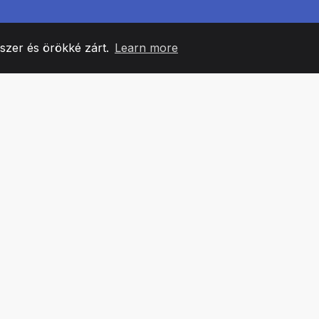
yszer és örökké zárt.
Learn more
60
+36
7
CSAPATTAGOK
COUNTRIES
IRODÁ