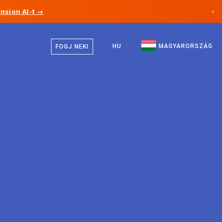
nsion AI-t →
×
Magyar
Kanada
Angol
HU
MAGYARORSZÁG
FOGJ NEKI
Németország
Liechtenstein
Norvégia
Japán
Bulgária
Horvátország
Litvánia
Montenegró