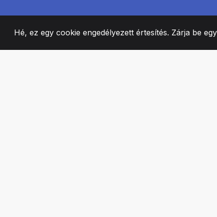
Hé, ez egy cookie engedélyezett értesítés. Zárja be eg
2008
+
ESTABLISHED
SZENVEDÉLYES 