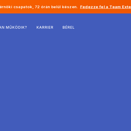
rnöki csapatok, 72 órán belül készen.
Fedezze fel a Team Exte
Belgium
AN MŰKÖDIK?
KARRIER
BÉREL
Franciaország
Írország
Hollandia
Svájc
Egyesült Államok
Bosznia-Hercegovina
Észtország
Lettország
Moldova