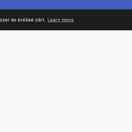
yszer és örökké zárt.
Learn more
60
+36
7
CSAPATTAGOK
COUNTRIES
IRODÁ