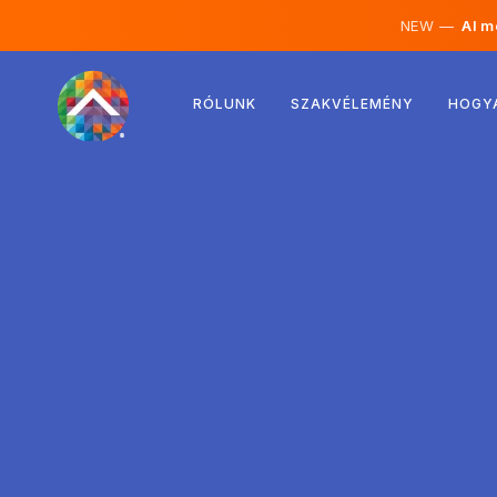
NEW —
AI mé
Ausztria
RÓLUNK
SZAKVÉLEMÉNY
HOGY
Finnország
Izland
Luxemburg
Svédország
Egyesült Királyság
Albánia
Csehország
Magyarország
Észak-Macedónia