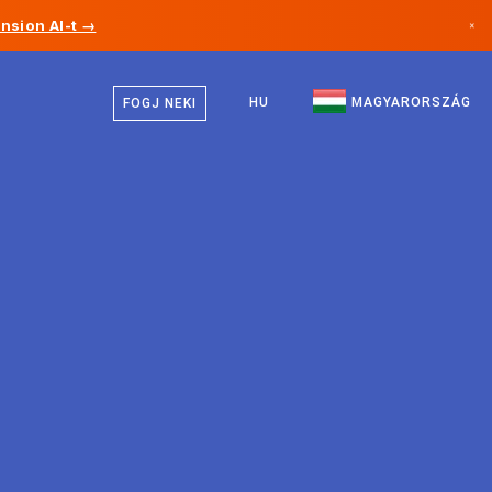
nsion AI-t →
×
Magyar
Kanada
Angol
HU
MAGYARORSZÁG
FOGJ NEKI
Németország
Liechtenstein
Norvégia
Japán
Bulgária
Horvátország
Litvánia
Montenegró