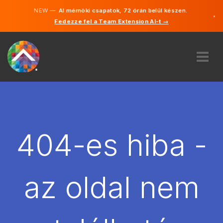
NEW —
AI mérnöki csapatok, 72 órán belül készen.
×
Fedezze fel a Team Extension AI-t →
Magyar
Angol
RÓLUNK
SZAKVÉLEMÉNY
HOGYAN MŰKÖDIK?
KARRIER
404-es hiba -
BÉREL
MAGYARORSZÁG
az oldal nem
HU
FOGJ NEKI