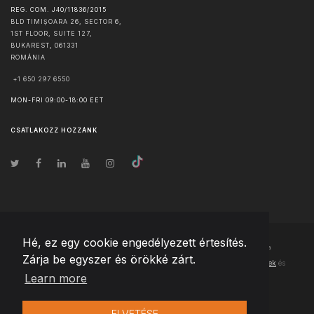
REG. COM. J40/11836/2015
BLD TIMIȘOARA 26, SECTOR 6,
1ST FLOOR, SUITE 127,
BUKAREST
,
061331
ROMÁNIA
+1 650 297 6550
MON-FRI 09:00-18:00 EET
CSATLAKOZZ HOZZÁNK
Hé, ez egy cookie engedélyezett értesítés.
© Szerzői jog
2026
Team Extension Hungary
- Minden jog fenntartva
Zárja be egyszer és örökké zárt.
Changelog
● Ezen webhely használatával elfogadja
Használati feltételek
és
Learn more
Adatvédelmi irányelveinket
ELVETÉSE