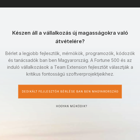
Készen áll a vállalkozás új magasságokra való
átvételére?
Bérlet a legjobb fejlesztők, mérnökök, programozók, kódozók
és tanácsadók ban ben Magyarország. A Fortune 500 és az
induló vállalkozások a Team Extension fejlesztőit választják a
kritikus fontosságú szoftverprojektjeikhez.
DEDIKÁLT FEJLESZTŐK BÉRLÉSE BAN BEN MAGYARORSZÁG
HOGYAN MŰKÖDIK?