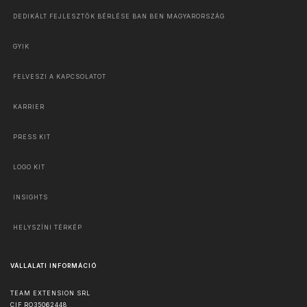
DEDIKÁLT FEJLESZTŐK BÉRLÉSE BAN BEN MAGYARORSZÁG
GYIK
FELVESZI A KAPCSOLATOT
KARRIER
PRESS KIT
LOGO KIT
INSIGHTS
HELYSZÍNI TÉRKÉP
VÁLLALATI INFORMÁCIÓ
TEAM EXTENSION SRL
CIF RO35062448