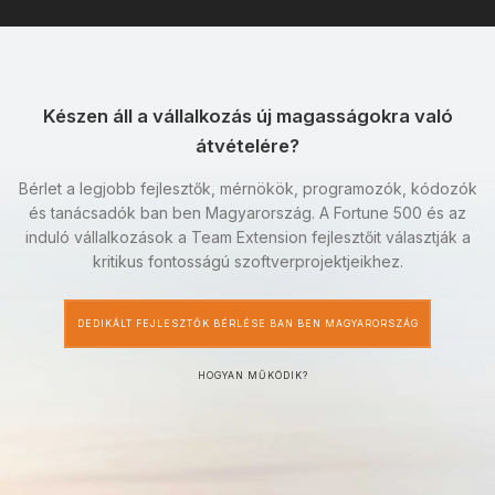
Készen áll a vállalkozás új magasságokra való
átvételére?
Bérlet a legjobb fejlesztők, mérnökök, programozók, kódozók
és tanácsadók ban ben Magyarország. A Fortune 500 és az
induló vállalkozások a Team Extension fejlesztőit választják a
kritikus fontosságú szoftverprojektjeikhez.
DEDIKÁLT FEJLESZTŐK BÉRLÉSE BAN BEN MAGYARORSZÁG
HOGYAN MŰKÖDIK?