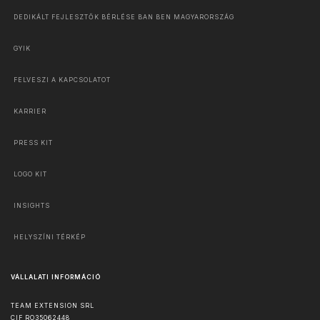
DEDIKÁLT FEJLESZTŐK BÉRLÉSE BAN BEN MAGYARORSZÁG
GYIK
FELVESZI A KAPCSOLATOT
KARRIER
PRESS KIT
LOGO KIT
INSIGHTS
HELYSZÍNI TÉRKÉP
VÁLLALATI INFORMÁCIÓ
TEAM EXTENSION SRL
CIF RO35062448