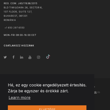
REG. COM. J40/11836/2015
BLD TIMIȘOARA 26, SECTOR 6,
1ST FLOOR, SUITE 127,
BUKAREST
,
061331
ROMÁNIA
+1 650 297 6550
MON-FRI 09:00-18:00 EET
CSATLAKOZZ HOZZÁNK
Hé, ez egy cookie engedélyezett értesítés.
© Szerzői jog
2026
Team Extension Hungary
- Minden jog fenntartva
Zárja be egyszer és örökké zárt.
Changelog
● Ezen webhely használatával elfogadja
Használati feltételek
és
Learn more
Adatvédelmi irányelveinket
ELVETÉSE