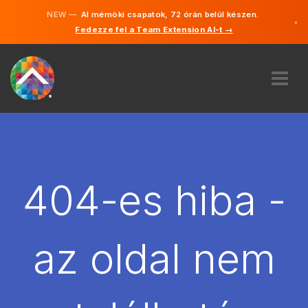
NEW —
AI mérnöki csapatok, 72 órán belül készen.
×
Fedezze fel a Team Extension AI-t →
Magyar
Angol
RÓLUNK
SZAKVÉLEMÉNY
HOGYAN MŰKÖDIK?
KARRIER
404-es hiba -
BÉREL
MAGYARORSZÁG
az oldal nem
HU
FOGJ NEKI