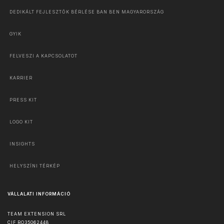
DEDIKÁLT FEJLESZTŐK BÉRLÉSE BAN BEN MAGYARORSZÁG
GYIK
FELVESZI A KAPCSOLATOT
KARRIER
PRESS KIT
LOGO KIT
INSIGHTS
HELYSZÍNI TÉRKÉP
VÁLLALATI INFORMÁCIÓ
TEAM EXTENSION SRL
CIF RO35062448