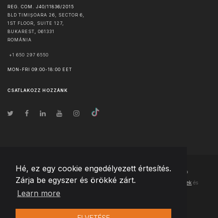
REG. COM. J40/11836/2015
BLD TIMIȘOARA 26, SECTOR 6,
1ST FLOOR, SUITE 127,
BUKAREST
,
061331
ROMÁNIA
+1 650 297 6550
MON-FRI 09:00-18:00 EET
CSATLAKOZZ HOZZÁNK
Hé, ez egy cookie engedélyezett értesítés.
© Szerzői jog
2026
Team Extension Hungary
- Minden jog fenntartva
Zárja be egyszer és örökké zárt.
Changelog
● Ezen webhely használatával elfogadja
Használati feltételek
és
Learn more
Adatvédelmi irányelveinket
ELVETÉSE