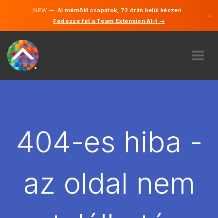
NEW —
AI mérnöki csapatok, 72 órán belül készen.
×
Fedezze fel a Team Extension AI-t →
Magyar
Angol
RÓLUNK
SZAKVÉLEMÉNY
HOGYAN MŰKÖDIK?
KARRIER
404-es hiba -
BÉREL
MAGYARORSZÁG
az oldal nem
HU
FOGJ NEKI