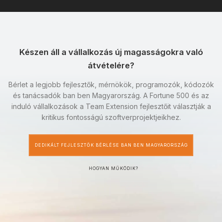
Készen áll a vállalkozás új magasságokra való
átvételére?
Bérlet a legjobb fejlesztők, mérnökök, programozók, kódozók
és tanácsadók ban ben Magyarország. A Fortune 500 és az
induló vállalkozások a Team Extension fejlesztőit választják a
kritikus fontosságú szoftverprojektjeikhez.
DEDIKÁLT FEJLESZTŐK BÉRLÉSE BAN BEN MAGYARORSZÁG
HOGYAN MŰKÖDIK?