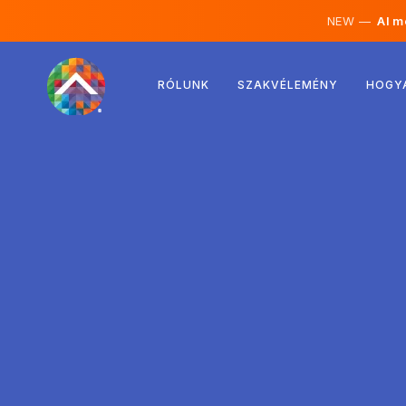
NEW —
AI mé
Ausztria
RÓLUNK
SZAKVÉLEMÉNY
HOGY
Finnország
Izland
Luxemburg
Svédország
Egyesült Királyság
Albánia
Csehország
Magyarország
Észak-Macedónia