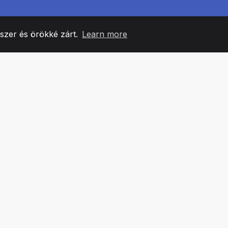
yszer és örökké zárt.
Learn more
60
+36
7
CSAPATTAGOK
COUNTRIES
IRODÁ