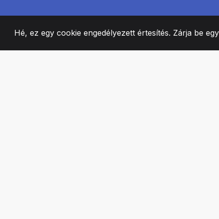
Hé, ez egy cookie engedélyezett értesítés. Zárja be eg
2008
+
ESTABLISHED
SZENVEDÉLYES 