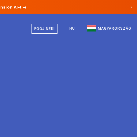
nsion AI-t →
×
Magyar
Kanada
Angol
HU
MAGYARORSZÁG
FOGJ NEKI
Németország
Liechtenstein
Norvégia
Japán
Bulgária
Horvátország
Litvánia
Montenegró