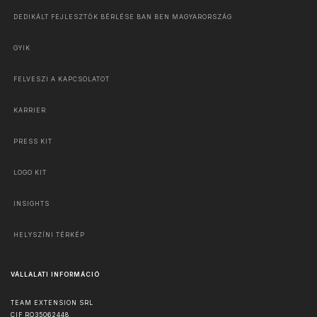
DEDIKÁLT FEJLESZTŐK BÉRLÉSE BAN BEN MAGYARORSZÁG
GYIK
FELVESZI A KAPCSOLATOT
KARRIER
PRESS KIT
LOGO KIT
INSIGHTS
HELYSZÍNI TÉRKÉP
VÁLLALATI INFORMÁCIÓ
TEAM EXTENSION SRL
CIF RO35062448