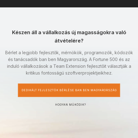
Készen áll a vállalkozás új magasságokra való
átvételére?
Bérlet a legjobb fejlesztők, mérnökök, programozók, kódozók
és tanácsadók ban ben Magyarország. A Fortune 500 és az
induló vállalkozások a Team Extension fejlesztőit választják a
kritikus fontosságú szoftverprojektjeikhez.
DEDIKÁLT FEJLESZTŐK BÉRLÉSE BAN BEN MAGYARORSZÁG
HOGYAN MŰKÖDIK?