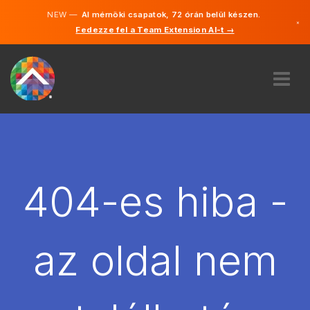
NEW —
AI mérnöki csapatok, 72 órán belül készen.
×
Fedezze fel a Team Extension AI-t →
Magyar
Angol
RÓLUNK
SZAKVÉLEMÉNY
HOGYAN MŰKÖDIK?
KARRIER
404-es hiba -
BÉREL
MAGYARORSZÁG
az oldal nem
HU
FOGJ NEKI