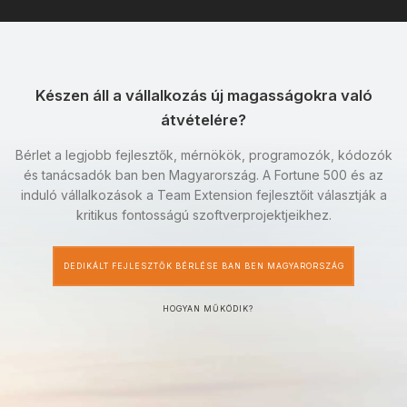
Készen áll a vállalkozás új magasságokra való
átvételére?
Bérlet a legjobb fejlesztők, mérnökök, programozók, kódozók
és tanácsadók ban ben Magyarország. A Fortune 500 és az
induló vállalkozások a Team Extension fejlesztőit választják a
kritikus fontosságú szoftverprojektjeikhez.
DEDIKÁLT FEJLESZTŐK BÉRLÉSE BAN BEN MAGYARORSZÁG
HOGYAN MŰKÖDIK?