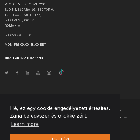
REG. COM. J40/11836/2015
BLD TIMIȘOARA 26, SECTOR 6,
1ST FLOOR, SUITE 127,
BUKAREST
,
061331
ROMÁNIA
+1 650 297 6550
MON-FRI 09:00-18:00 EET
CSATLAKOZZ HOZZÁNK
Hé, ez egy cookie engedélyezett értesítés.
© Szerzői jog
2026
Team Extension Hungary
- Minden jog fenntartva
Zárja be egyszer és örökké zárt.
Changelog
● Ezen webhely használatával elfogadja
Használati feltételek
és
Learn more
Adatvédelmi irányelveinket
ELVETÉSE