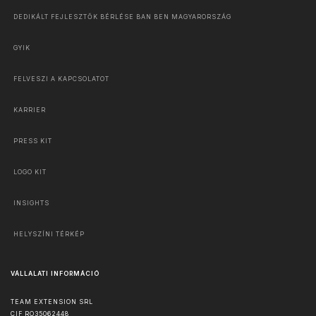
DEDIKÁLT FEJLESZTŐK BÉRLÉSE BAN BEN MAGYARORSZÁG
GYIK
FELVESZI A KAPCSOLATOT
KARRIER
PRESS KIT
LOGO KIT
INSIGHTS
HELYSZÍNI TÉRKÉP
VÁLLALATI INFORMÁCIÓ
TEAM EXTENSION SRL
CIF RO35062448