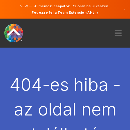
NEW —
AI mérnöki csapatok, 72 órán belül készen.
×
Fedezze fel a Team Extension AI-t →
Magyar
Angol
RÓLUNK
SZAKVÉLEMÉNY
HOGYAN MŰKÖDIK?
KARRIER
404-es hiba -
BÉREL
MAGYARORSZÁG
az oldal nem
HU
FOGJ NEKI