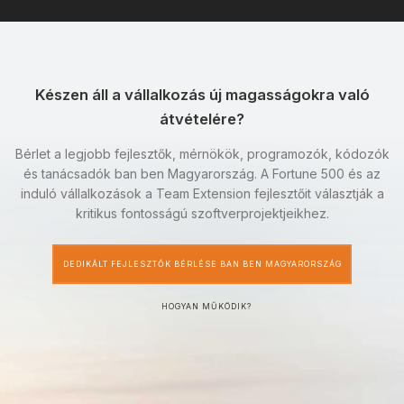
Készen áll a vállalkozás új magasságokra való
átvételére?
Bérlet a legjobb fejlesztők, mérnökök, programozók, kódozók
és tanácsadók ban ben Magyarország. A Fortune 500 és az
induló vállalkozások a Team Extension fejlesztőit választják a
kritikus fontosságú szoftverprojektjeikhez.
DEDIKÁLT FEJLESZTŐK BÉRLÉSE BAN BEN MAGYARORSZÁG
HOGYAN MŰKÖDIK?