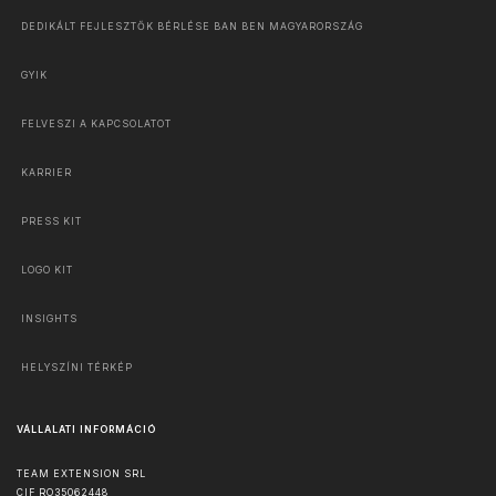
DEDIKÁLT FEJLESZTŐK BÉRLÉSE BAN BEN MAGYARORSZÁG
GYIK
FELVESZI A KAPCSOLATOT
KARRIER
PRESS KIT
LOGO KIT
INSIGHTS
HELYSZÍNI TÉRKÉP
VÁLLALATI INFORMÁCIÓ
TEAM EXTENSION SRL
CIF RO35062448