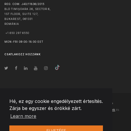
REG. COM. J40/11836/2015
BLD TIMIȘOARA 26, SECTOR 6,
1ST FLOOR, SUITE 127,
BUKAREST
,
061331
ROMÁNIA
+1 650 297 6550
MON-FRI 09:00-18:00 EET
CSATLAKOZZ HOZZÁNK
Hé, ez egy cookie engedélyezett értesítés.
© Szerzői jog
2026
Team Extension Hungary
- Minden jog fenntartva
Zárja be egyszer és örökké zárt.
Changelog
● Ezen webhely használatával elfogadja
Használati feltételek
és
Learn more
Adatvédelmi irányelveinket
ELVETÉSE