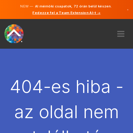
NEW —
AI mérnöki csapatok, 72 órán belül készen.
×
Fedezze fel a Team Extension AI-t →
Magyar
Angol
RÓLUNK
SZAKVÉLEMÉNY
HOGYAN MŰKÖDIK?
KARRIER
404-es hiba -
BÉREL
MAGYARORSZÁG
az oldal nem
HU
FOGJ NEKI