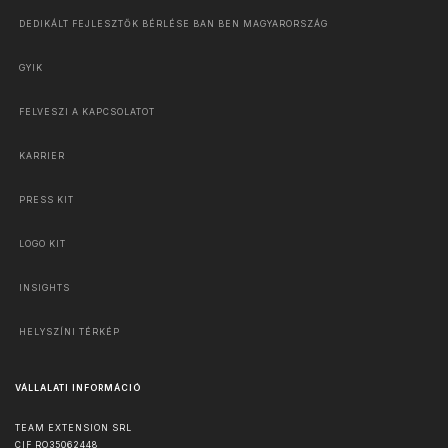
DEDIKÁLT FEJLESZTŐK BÉRLÉSE BAN BEN MAGYARORSZÁG
GYIK
FELVESZI A KAPCSOLATOT
KARRIER
PRESS KIT
LOGO KIT
INSIGHTS
HELYSZÍNI TÉRKÉP
VÁLLALATI INFORMÁCIÓ
TEAM EXTENSION SRL
CIF RO35062448