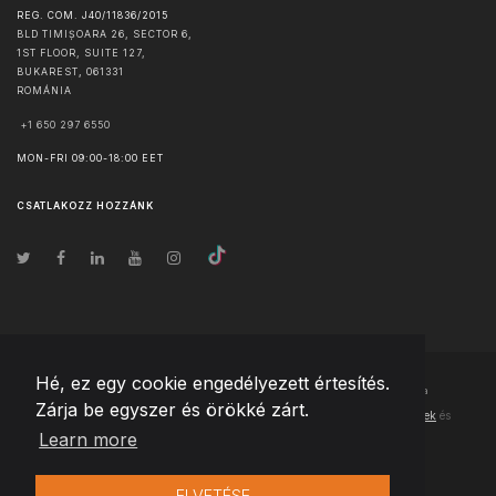
REG. COM. J40/11836/2015
BLD TIMIȘOARA 26, SECTOR 6,
1ST FLOOR, SUITE 127,
BUKAREST
,
061331
ROMÁNIA
+1 650 297 6550
MON-FRI 09:00-18:00 EET
CSATLAKOZZ HOZZÁNK
Hé, ez egy cookie engedélyezett értesítés.
© Szerzői jog
2026
Team Extension Hungary
- Minden jog fenntartva
Zárja be egyszer és örökké zárt.
Changelog
● Ezen webhely használatával elfogadja
Használati feltételek
és
Learn more
Adatvédelmi irányelveinket
ELVETÉSE