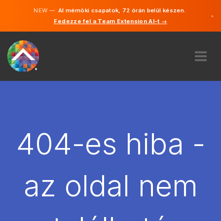
NEW —
AI mérnöki csapatok, 72 órán belül készen.
×
Fedezze fel a Team Extension AI-t →
Magyar
Angol
RÓLUNK
SZAKVÉLEMÉNY
HOGYAN MŰKÖDIK?
KARRIER
404-es hiba -
BÉREL
MAGYARORSZÁG
az oldal nem
HU
FOGJ NEKI