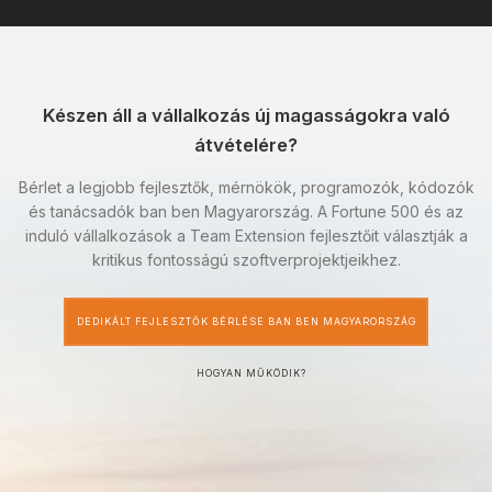
Készen áll a vállalkozás új magasságokra való
átvételére?
Bérlet a legjobb fejlesztők, mérnökök, programozók, kódozók
és tanácsadók ban ben Magyarország. A Fortune 500 és az
induló vállalkozások a Team Extension fejlesztőit választják a
kritikus fontosságú szoftverprojektjeikhez.
DEDIKÁLT FEJLESZTŐK BÉRLÉSE BAN BEN MAGYARORSZÁG
HOGYAN MŰKÖDIK?