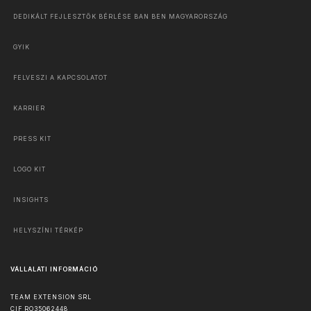
DEDIKÁLT FEJLESZTŐK BÉRLÉSE BAN BEN MAGYARORSZÁG
GYIK
FELVESZI A KAPCSOLATOT
KARRIER
PRESS KIT
LOGO KIT
INSIGHTS
HELYSZÍNI TÉRKÉP
VÁLLALATI INFORMÁCIÓ
TEAM EXTENSION SRL
CIF RO35062448