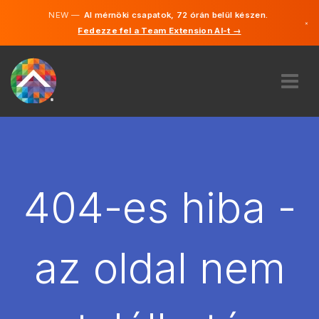
NEW —
AI mérnöki csapatok, 72 órán belül készen.
×
Fedezze fel a Team Extension AI-t →
Magyar
Angol
RÓLUNK
SZAKVÉLEMÉNY
HOGYAN MŰKÖDIK?
KARRIER
404-es hiba -
BÉREL
MAGYARORSZÁG
az oldal nem
HU
FOGJ NEKI