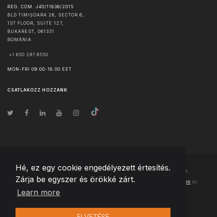
REG. COM. J40/11836/2015
BLD TIMIȘOARA 26, SECTOR 6,
1ST FLOOR, SUITE 127,
BUKAREST
,
061331
ROMÁNIA
+1 650 297 6550
MON-FRI 09:00-18:00 EET
CSATLAKOZZ HOZZÁNK
Hé, ez egy cookie engedélyezett értesítés.
© Szerzői jog
2026
Team Extension Hungary
- Minden jog fenntartva
Zárja be egyszer és örökké zárt.
Changelog
● Ezen webhely használatával elfogadja
Használati feltételek
és
Learn more
Adatvédelmi irányelveinket
ELVETÉSE