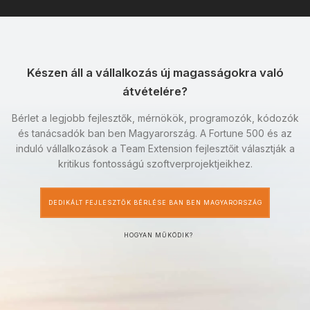
Készen áll a vállalkozás új magasságokra való
átvételére?
Bérlet a legjobb fejlesztők, mérnökök, programozók, kódozók
és tanácsadók ban ben Magyarország. A Fortune 500 és az
induló vállalkozások a Team Extension fejlesztőit választják a
kritikus fontosságú szoftverprojektjeikhez.
DEDIKÁLT FEJLESZTŐK BÉRLÉSE BAN BEN MAGYARORSZÁG
HOGYAN MŰKÖDIK?