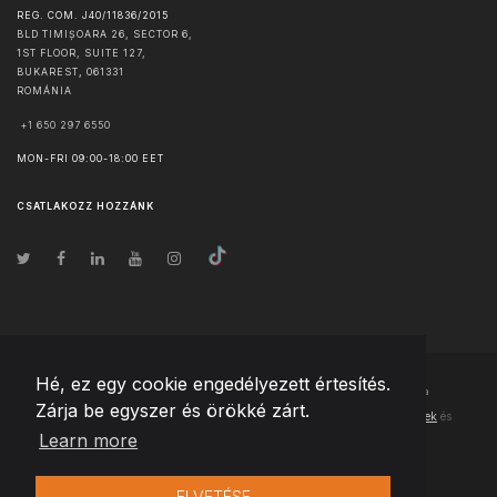
REG. COM. J40/11836/2015
BLD TIMIȘOARA 26, SECTOR 6,
1ST FLOOR, SUITE 127,
BUKAREST
,
061331
ROMÁNIA
+1 650 297 6550
MON-FRI 09:00-18:00 EET
CSATLAKOZZ HOZZÁNK
Hé, ez egy cookie engedélyezett értesítés.
© Szerzői jog
2026
Team Extension Hungary
- Minden jog fenntartva
Zárja be egyszer és örökké zárt.
Changelog
● Ezen webhely használatával elfogadja
Használati feltételek
és
Learn more
Adatvédelmi irányelveinket
ELVETÉSE