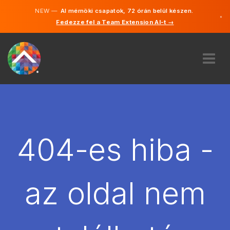
NEW —
AI mérnöki csapatok, 72 órán belül készen.
×
Fedezze fel a Team Extension AI-t →
Magyar
Angol
RÓLUNK
SZAKVÉLEMÉNY
HOGYAN MŰKÖDIK?
KARRIER
404-es hiba -
BÉREL
MAGYARORSZÁG
az oldal nem
HU
FOGJ NEKI