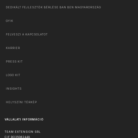
DEDIKÁLT FEJLESZTŐK BÉRLÉSE BAN BEN MAGYARORSZÁG
GYIK
FELVESZI A KAPCSOLATOT
KARRIER
PRESS KIT
LOGO KIT
INSIGHTS
HELYSZÍNI TÉRKÉP
VÁLLALATI INFORMÁCIÓ
TEAM EXTENSION SRL
CIF RO35062448