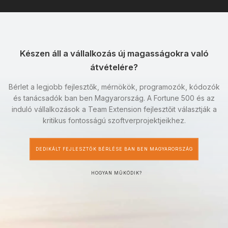
Készen áll a vállalkozás új magasságokra való
átvételére?
Bérlet a legjobb fejlesztők, mérnökök, programozók, kódozók
és tanácsadók ban ben Magyarország. A Fortune 500 és az
induló vállalkozások a Team Extension fejlesztőit választják a
kritikus fontosságú szoftverprojektjeikhez.
DEDIKÁLT FEJLESZTŐK BÉRLÉSE BAN BEN MAGYARORSZÁG
HOGYAN MŰKÖDIK?