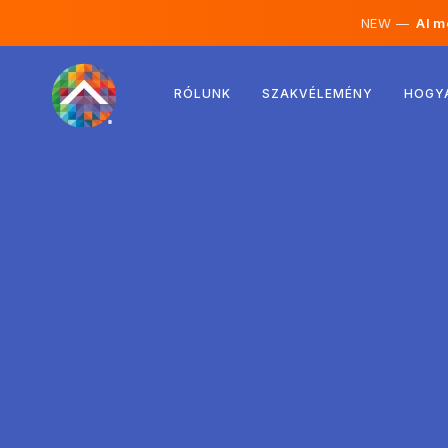
NEW —
AI mé
Ausztria
RÓLUNK
SZAKVÉLEMÉNY
HOGY
Finnország
Izland
Luxemburg
Svédország
Egyesült Királyság
Albánia
Csehország
Magyarország
Észak-Macedónia