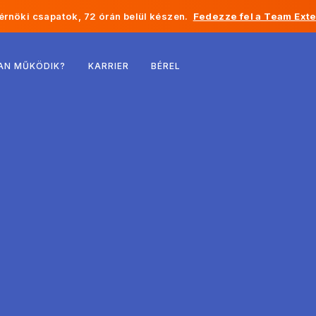
rnöki csapatok, 72 órán belül készen.
Fedezze fel a Team Exte
Belgium
AN MŰKÖDIK?
KARRIER
BÉREL
Franciaország
Írország
Hollandia
Svájc
Egyesült Államok
Bosznia-Hercegovina
Észtország
Lettország
Moldova