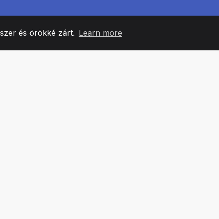
yszer és örökké zárt.
Learn more
60
+36
7
CSAPATTAGOK
COUNTRIES
IRODÁ