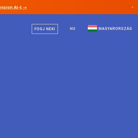
nsion AI-t →
×
Magyar
Kanada
Angol
HU
MAGYARORSZÁG
FOGJ NEKI
Németország
Liechtenstein
Norvégia
Japán
Bulgária
Horvátország
Litvánia
Montenegró