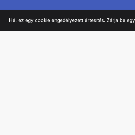
Hé, ez egy cookie engedélyezett értesítés. Zárja be eg
2008
+
ESTABLISHED
SZENVEDÉLYES 