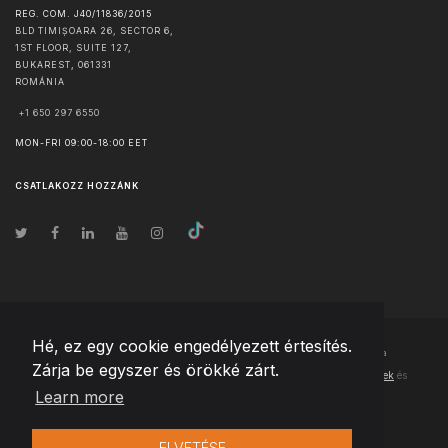
REG. COM. J40/11836/2015
BLD TIMIȘOARA 26, SECTOR 6,
1ST FLOOR, SUITE 127,
BUKAREST
,
061331
ROMÁNIA
+1 650 297 6550
MON-FRI 09:00-18:00 EET
CSATLAKOZZ HOZZÁNK
Hé, ez egy cookie engedélyezett értesítés.
© Szerzői jog
2026
Team Extension Hungary
- Minden jog fenntartva
Zárja be egyszer és örökké zárt.
Changelog
● Ezen webhely használatával elfogadja
Használati feltételek
és
Learn more
Adatvédelmi irányelveinket
ELVETÉSE