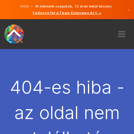
NEW —
AI mérnöki csapatok, 72 órán belül készen.
×
Fedezze fel a Team Extension AI-t →
Magyar
Angol
RÓLUNK
SZAKVÉLEMÉNY
HOGYAN MŰKÖDIK?
KARRIER
404-es hiba -
BÉREL
MAGYARORSZÁG
az oldal nem
HU
FOGJ NEKI