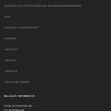
DEDIKÁLT FEJLESZTŐK BÉRLÉSE BAN BEN MAGYARORSZÁG
GYIK
FELVESZI A KAPCSOLATOT
KARRIER
PRESS KIT
LOGO KIT
INSIGHTS
HELYSZÍNI TÉRKÉP
VÁLLALATI INFORMÁCIÓ
TEAM EXTENSION SRL
CIF RO35062448