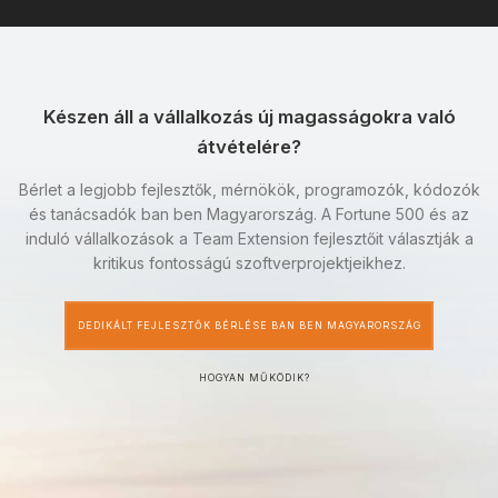
Készen áll a vállalkozás új magasságokra való
átvételére?
Bérlet a legjobb fejlesztők, mérnökök, programozók, kódozók
és tanácsadók ban ben Magyarország. A Fortune 500 és az
induló vállalkozások a Team Extension fejlesztőit választják a
kritikus fontosságú szoftverprojektjeikhez.
DEDIKÁLT FEJLESZTŐK BÉRLÉSE BAN BEN MAGYARORSZÁG
HOGYAN MŰKÖDIK?