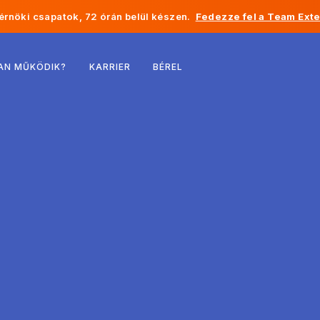
rnöki csapatok, 72 órán belül készen.
Fedezze fel a Team Exte
Belgium
AN MŰKÖDIK?
KARRIER
BÉREL
Franciaország
Írország
Hollandia
Svájc
Egyesült Államok
Bosznia-Hercegovina
Észtország
Lettország
Moldova