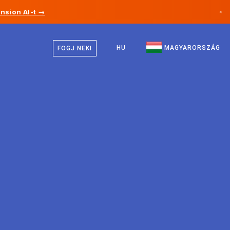
nsion AI-t →
×
Magyar
Kanada
Angol
HU
MAGYARORSZÁG
FOGJ NEKI
Németország
Liechtenstein
Norvégia
Japán
Bulgária
Horvátország
Litvánia
Montenegró