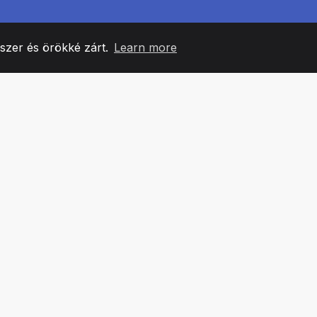
yszer és örökké zárt.
Learn more
60
+36
7
CSAPATTAGOK
COUNTRIES
IRODÁ