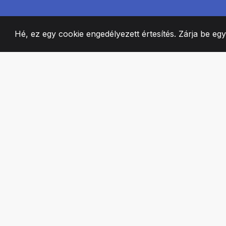
Hé, ez egy cookie engedélyezett értesítés. Zárja be eg
2008
+
ESTABLISHED
SZENVEDÉLYES 