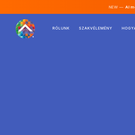
NEW —
AI mé
Ausztria
RÓLUNK
SZAKVÉLEMÉNY
HOGY
Finnország
Izland
Luxemburg
Svédország
Egyesült Királyság
Albánia
Csehország
Magyarország
Észak-Macedónia