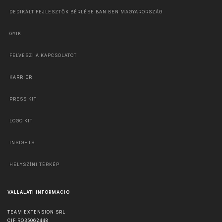
DEDIKÁLT FEJLESZTŐK BÉRLÉSE BAN BEN MAGYARORSZÁG
GYIK
FELVESZI A KAPCSOLATOT
KARRIER
PRESS KIT
LOGO KIT
INSIGHTS
HELYSZÍNI TÉRKÉP
VÁLLALATI INFORMÁCIÓ
TEAM EXTENSION SRL
CIF RO35062448