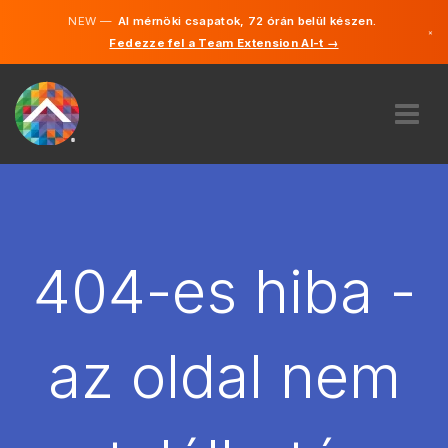
NEW —
AI mérnöki csapatok, 72 órán belül készen.
×
Fedezze fel a Team Extension AI-t →
Magyar
Angol
RÓLUNK
SZAKVÉLEMÉNY
HOGYAN MŰKÖDIK?
KARRIER
404-es hiba -
BÉREL
MAGYARORSZÁG
az oldal nem
HU
FOGJ NEKI