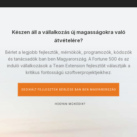
Készen áll a vállalkozás új magasságokra való
átvételére?
Bérlet a legjobb fejlesztők, mérnökök, programozók, kódozók
és tanácsadók ban ben Magyarország. A Fortune 500 és az
induló vállalkozások a Team Extension fejlesztőit választják a
kritikus fontosságú szoftverprojektjeikhez.
DEDIKÁLT FEJLESZTŐK BÉRLÉSE BAN BEN MAGYARORSZÁG
HOGYAN MŰKÖDIK?