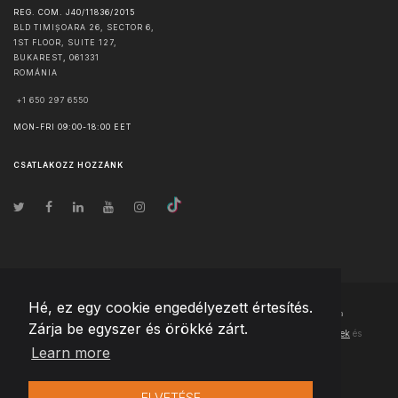
REG. COM. J40/11836/2015
BLD TIMIȘOARA 26, SECTOR 6,
1ST FLOOR, SUITE 127,
BUKAREST
,
061331
ROMÁNIA
+1 650 297 6550
MON-FRI 09:00-18:00 EET
CSATLAKOZZ HOZZÁNK
Hé, ez egy cookie engedélyezett értesítés.
© Szerzői jog
2026
Team Extension Hungary
- Minden jog fenntartva
Zárja be egyszer és örökké zárt.
Changelog
● Ezen webhely használatával elfogadja
Használati feltételek
és
Learn more
Adatvédelmi irányelveinket
ELVETÉSE