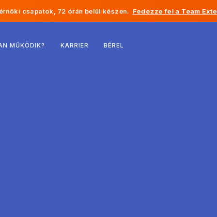
rnöki csapatok, 72 órán belül készen.
Fedezze fel a Team Exte
Belgium
AN MŰKÖDIK?
KARRIER
BÉREL
Franciaország
Írország
Hollandia
Svájc
Egyesült Államok
Bosznia-Hercegovina
Észtország
Lettország
Moldova