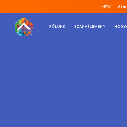
NEW —
AI mé
Ausztria
RÓLUNK
SZAKVÉLEMÉNY
HOGY
Finnország
Izland
Luxemburg
Svédország
Egyesült Királyság
Albánia
Csehország
Magyarország
Észak-Macedónia