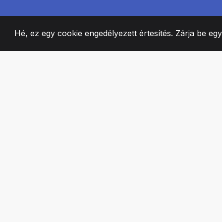
Hé, ez egy cookie engedélyezett értesítés. Zárja be eg
2008
+
ESTABLISHED
SZENVEDÉLYES 