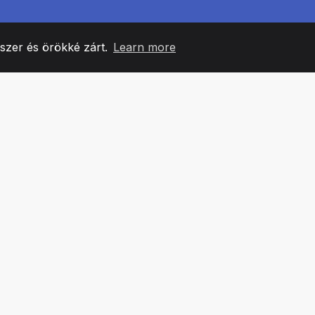
yszer és örökké zárt.
Learn more
60
+36
7
CSAPATTAGOK
COUNTRIES
IRODÁ