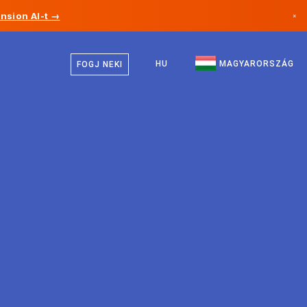
nsion AI-t →
×
Magyar
Kanada
Angol
HU
MAGYARORSZÁG
FOGJ NEKI
Németország
Liechtenstein
Norvégia
Japán
Bulgária
Horvátország
Litvánia
Montenegró