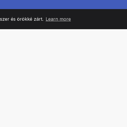
yszer és örökké zárt.
Learn more
60
+36
7
CSAPATTAGOK
COUNTRIES
IRODÁ