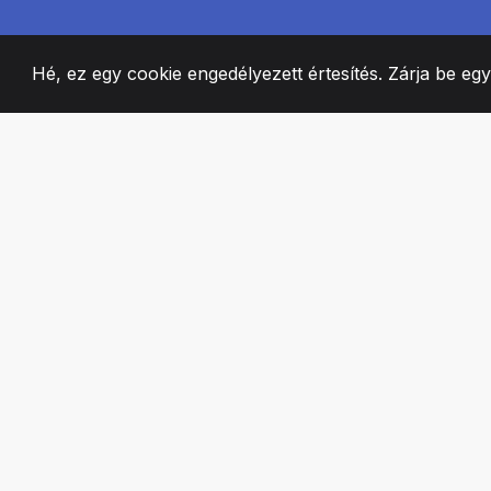
Hé, ez egy cookie engedélyezett értesítés. Zárja be eg
2008
+
ESTABLISHED
SZENVEDÉLYES 