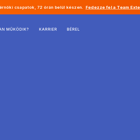
rnöki csapatok, 72 órán belül készen.
Fedezze fel a Team Exte
Belgium
AN MŰKÖDIK?
KARRIER
BÉREL
Franciaország
Írország
Hollandia
Svájc
Egyesült Államok
Bosznia-Hercegovina
Észtország
Lettország
Moldova