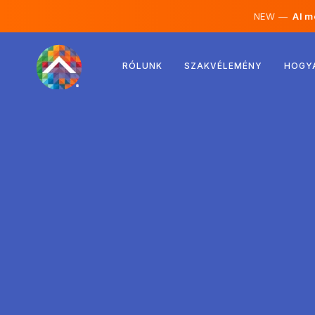
NEW —
AI mé
Ausztria
RÓLUNK
SZAKVÉLEMÉNY
HOGY
Finnország
Izland
Luxemburg
Svédország
Egyesült Királyság
Albánia
Csehország
Magyarország
Észak-Macedónia