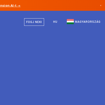
nsion AI-t →
×
Magyar
Kanada
Angol
HU
MAGYARORSZÁG
FOGJ NEKI
Németország
Liechtenstein
Norvégia
Japán
Bulgária
Horvátország
Litvánia
Montenegró