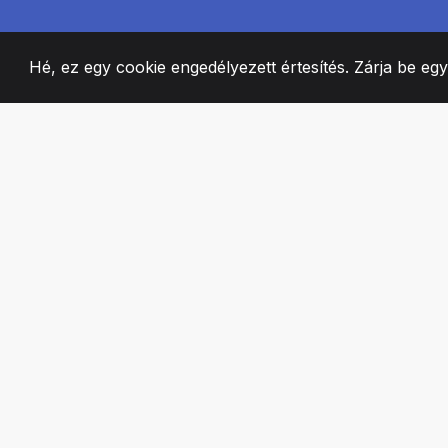
Hé, ez egy cookie engedélyezett értesítés. Zárja be eg
2008
+
ESTABLISHED
SZENVEDÉLYES 