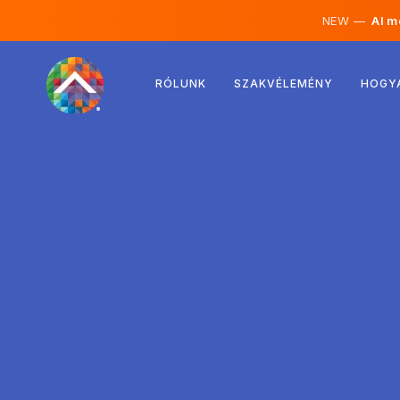
NEW —
AI mé
Ausztria
RÓLUNK
SZAKVÉLEMÉNY
HOGY
Finnország
Izland
Luxemburg
Svédország
Egyesült Királyság
Albánia
Csehország
Magyarország
Észak-Macedónia