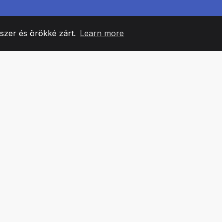
yszer és örökké zárt.
Learn more
60
+36
7
CSAPATTAGOK
COUNTRIES
IRODÁ