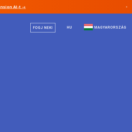
nsion AI-t →
×
Magyar
Kanada
Angol
HU
MAGYARORSZÁG
FOGJ NEKI
Németország
Liechtenstein
Norvégia
Japán
Bulgária
Horvátország
Litvánia
Montenegró