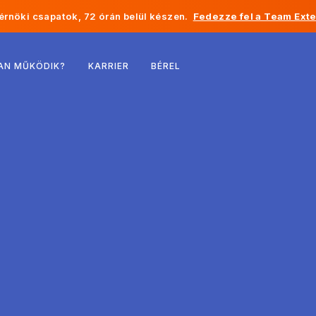
rnöki csapatok, 72 órán belül készen.
Fedezze fel a Team Exte
Belgium
AN MŰKÖDIK?
KARRIER
BÉREL
Franciaország
Írország
Hollandia
Svájc
Egyesült Államok
Bosznia-Hercegovina
Észtország
Lettország
Moldova