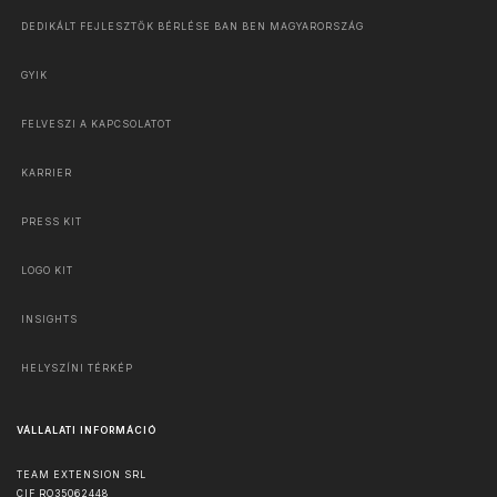
DEDIKÁLT FEJLESZTŐK BÉRLÉSE BAN BEN MAGYARORSZÁG
GYIK
FELVESZI A KAPCSOLATOT
KARRIER
PRESS KIT
LOGO KIT
INSIGHTS
HELYSZÍNI TÉRKÉP
VÁLLALATI INFORMÁCIÓ
TEAM EXTENSION SRL
CIF RO35062448