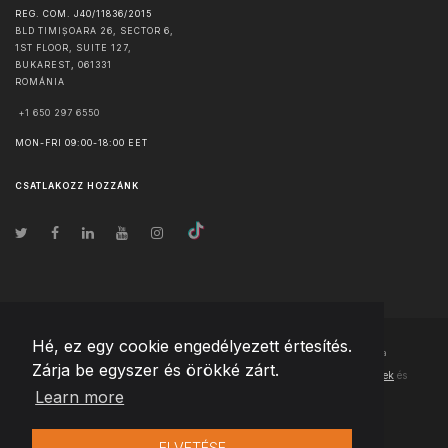
REG. COM. J40/11836/2015
BLD TIMIȘOARA 26, SECTOR 6,
1ST FLOOR, SUITE 127,
BUKAREST
,
061331
ROMÁNIA
+1 650 297 6550
MON-FRI 09:00-18:00 EET
CSATLAKOZZ HOZZÁNK
Hé, ez egy cookie engedélyezett értesítés.
© Szerzői jog
2026
Team Extension Hungary
- Minden jog fenntartva
Zárja be egyszer és örökké zárt.
Changelog
● Ezen webhely használatával elfogadja
Használati feltételek
és
Learn more
Adatvédelmi irányelveinket
ELVETÉSE