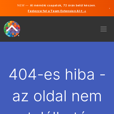
NEW —
AI mérnöki csapatok, 72 órán belül készen.
×
Fedezze fel a Team Extension AI-t →
Magyar
Angol
RÓLUNK
SZAKVÉLEMÉNY
HOGYAN MŰKÖDIK?
KARRIER
404-es hiba -
BÉREL
MAGYARORSZÁG
az oldal nem
HU
FOGJ NEKI