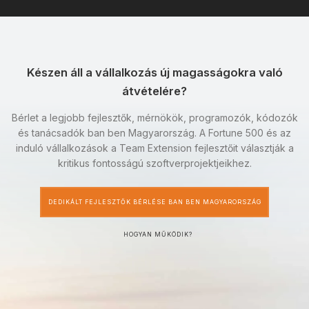
Készen áll a vállalkozás új magasságokra való
átvételére?
Bérlet a legjobb fejlesztők, mérnökök, programozók, kódozók
és tanácsadók ban ben Magyarország. A Fortune 500 és az
induló vállalkozások a Team Extension fejlesztőit választják a
kritikus fontosságú szoftverprojektjeikhez.
DEDIKÁLT FEJLESZTŐK BÉRLÉSE BAN BEN MAGYARORSZÁG
HOGYAN MŰKÖDIK?