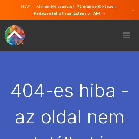
NEW —
AI mérnöki csapatok, 72 órán belül készen.
×
Fedezze fel a Team Extension AI-t →
Magyar
Angol
RÓLUNK
SZAKVÉLEMÉNY
HOGYAN MŰKÖDIK?
KARRIER
404-es hiba -
BÉREL
MAGYARORSZÁG
az oldal nem
HU
FOGJ NEKI