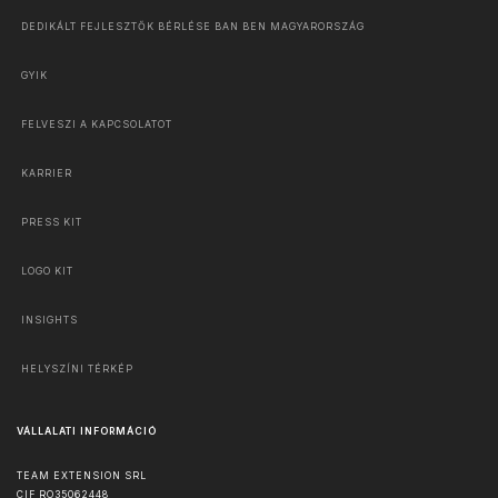
DEDIKÁLT FEJLESZTŐK BÉRLÉSE BAN BEN MAGYARORSZÁG
GYIK
FELVESZI A KAPCSOLATOT
KARRIER
PRESS KIT
LOGO KIT
INSIGHTS
HELYSZÍNI TÉRKÉP
VÁLLALATI INFORMÁCIÓ
TEAM EXTENSION SRL
CIF RO35062448