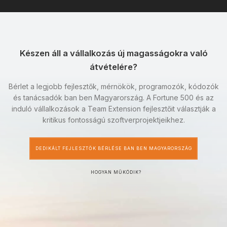
Készen áll a vállalkozás új magasságokra való
átvételére?
Bérlet a legjobb fejlesztők, mérnökök, programozók, kódozók
és tanácsadók ban ben Magyarország. A Fortune 500 és az
induló vállalkozások a Team Extension fejlesztőit választják a
kritikus fontosságú szoftverprojektjeikhez.
DEDIKÁLT FEJLESZTŐK BÉRLÉSE BAN BEN MAGYARORSZÁG
HOGYAN MŰKÖDIK?