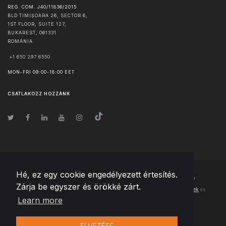
REG. COM. J40/11836/2015
BLD TIMIȘOARA 26, SECTOR 6,
1ST FLOOR, SUITE 127,
BUKAREST
,
061331
ROMÁNIA
+1 650 297 6550
MON-FRI 09:00-18:00 EET
CSATLAKOZZ HOZZÁNK
Hé, ez egy cookie engedélyezett értesítés.
© Szerzői jog
2026
Team Extension Hungary
- Minden jog fenntartva
Zárja be egyszer és örökké zárt.
Changelog
● Ezen webhely használatával elfogadja
Használati feltételek
és
Learn more
Adatvédelmi irányelveinket
ELVETÉSE