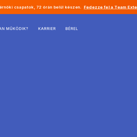
rnöki csapatok, 72 órán belül készen.
Fedezze fel a Team Exte
Belgium
AN MŰKÖDIK?
KARRIER
BÉREL
Franciaország
Írország
Hollandia
Svájc
Egyesült Államok
Bosznia-Hercegovina
Észtország
Lettország
Moldova