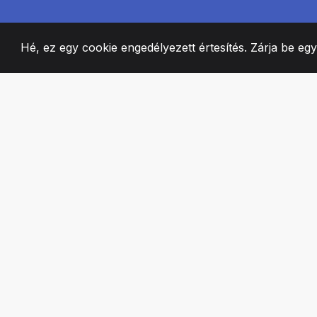
Hé, ez egy cookie engedélyezett értesítés. Zárja be eg
2008
+
ESTABLISHED
SZENVEDÉLYES 