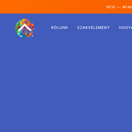
NEW —
AI mé
Ausztria
RÓLUNK
SZAKVÉLEMÉNY
HOGY
Finnország
Izland
Luxemburg
Svédország
Egyesült Királyság
Albánia
Csehország
Magyarország
Észak-Macedónia