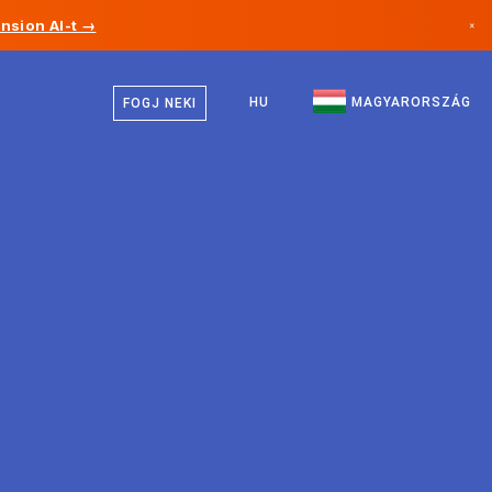
nsion AI-t →
×
Magyar
Kanada
Angol
HU
MAGYARORSZÁG
FOGJ NEKI
Németország
Liechtenstein
Norvégia
Japán
Bulgária
Horvátország
Litvánia
Montenegró