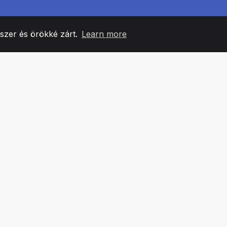
yszer és örökké zárt.
Learn more
60
+36
7
CSAPATTAGOK
COUNTRIES
IRODÁ