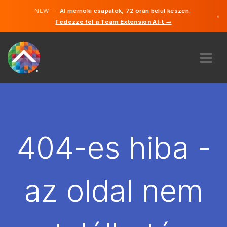
NEW —
AI mérnöki csapatok, 72 órán belül készen.
×
Fedezze fel a Team Extension AI-t →
Magyar
Angol
RÓLUNK
SZAKVÉLEMÉNY
HOGYAN MŰKÖDIK?
KARRIER
404-es hiba -
BÉREL
MAGYARORSZÁG
az oldal nem
HU
FOGJ NEKI