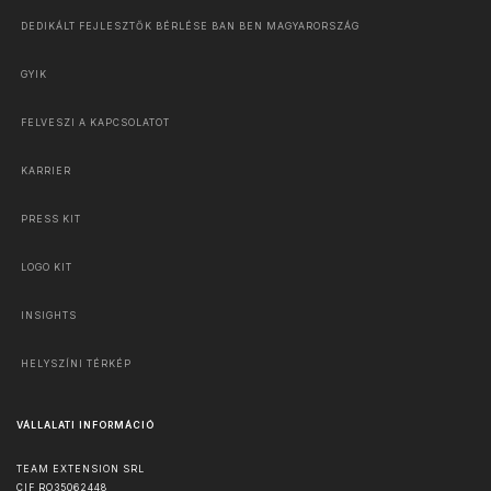
DEDIKÁLT FEJLESZTŐK BÉRLÉSE BAN BEN MAGYARORSZÁG
GYIK
FELVESZI A KAPCSOLATOT
KARRIER
PRESS KIT
LOGO KIT
INSIGHTS
HELYSZÍNI TÉRKÉP
VÁLLALATI INFORMÁCIÓ
TEAM EXTENSION SRL
CIF RO35062448