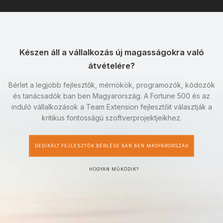
Készen áll a vállalkozás új magasságokra való
átvételére?
Bérlet a legjobb fejlesztők, mérnökök, programozók, kódozók
és tanácsadók ban ben Magyarország. A Fortune 500 és az
induló vállalkozások a Team Extension fejlesztőit választják a
kritikus fontosságú szoftverprojektjeikhez.
DEDIKÁLT FEJLESZTŐK BÉRLÉSE BAN BEN MAGYARORSZÁG
HOGYAN MŰKÖDIK?