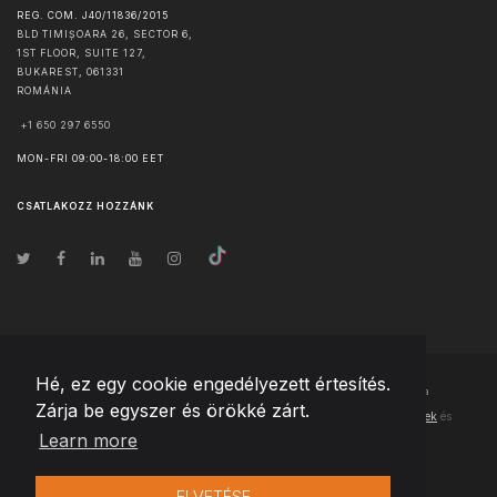
REG. COM. J40/11836/2015
BLD TIMIȘOARA 26, SECTOR 6,
1ST FLOOR, SUITE 127,
BUKAREST
,
061331
ROMÁNIA
+1 650 297 6550
MON-FRI 09:00-18:00 EET
CSATLAKOZZ HOZZÁNK
Hé, ez egy cookie engedélyezett értesítés.
© Szerzői jog
2026
Team Extension Hungary
- Minden jog fenntartva
Zárja be egyszer és örökké zárt.
Changelog
● Ezen webhely használatával elfogadja
Használati feltételek
és
Learn more
Adatvédelmi irányelveinket
ELVETÉSE