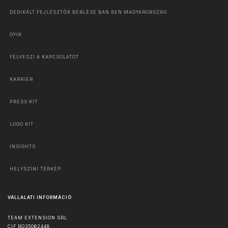
DEDIKÁLT FEJLESZTŐK BÉRLÉSE BAN BEN MAGYARORSZÁG
GYIK
FELVESZI A KAPCSOLATOT
KARRIER
PRESS KIT
LOGO KIT
INSIGHTS
HELYSZÍNI TÉRKÉP
VÁLLALATI INFORMÁCIÓ
TEAM EXTENSION SRL
CIF RO35062448