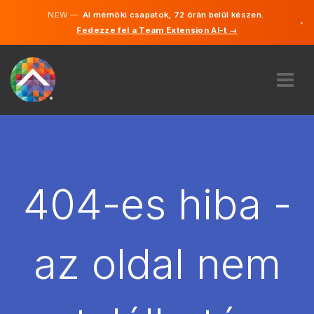
NEW —
AI mérnöki csapatok, 72 órán belül készen.
×
Fedezze fel a Team Extension AI-t →
Magyar
Angol
RÓLUNK
SZAKVÉLEMÉNY
HOGYAN MŰKÖDIK?
KARRIER
404-es hiba -
BÉREL
MAGYARORSZÁG
az oldal nem
HU
FOGJ NEKI