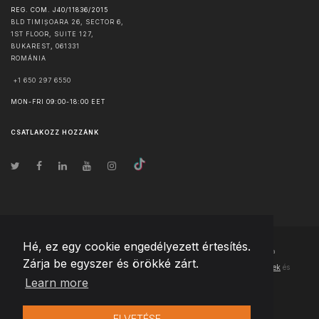
REG. COM. J40/11836/2015
BLD TIMIȘOARA 26, SECTOR 6,
1ST FLOOR, SUITE 127,
BUKAREST
,
061331
ROMÁNIA
+1 650 297 6550
MON-FRI 09:00-18:00 EET
CSATLAKOZZ HOZZÁNK
Hé, ez egy cookie engedélyezett értesítés.
© Szerzői jog
2026
Team Extension Hungary
- Minden jog fenntartva
Zárja be egyszer és örökké zárt.
Changelog
● Ezen webhely használatával elfogadja
Használati feltételek
és
Learn more
Adatvédelmi irányelveinket
ELVETÉSE