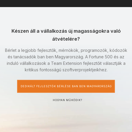
Készen áll a vállalkozás új magasságokra való
átvételére?
Bérlet a legjobb fejlesztők, mérnökök, programozók, kódozók
és tanácsadók ban ben Magyarország. A Fortune 500 és az
induló vállalkozások a Team Extension fejlesztőit választják a
kritikus fontosságú szoftverprojektjeikhez.
DEDIKÁLT FEJLESZTŐK BÉRLÉSE BAN BEN MAGYARORSZÁG
HOGYAN MŰKÖDIK?