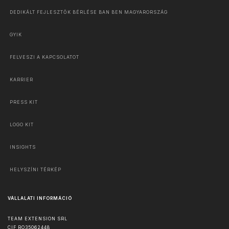
DEDIKÁLT FEJLESZTŐK BÉRLÉSE BAN BEN MAGYARORSZÁG
GYIK
FELVESZI A KAPCSOLATOT
KARRIER
PRESS KIT
LOGO KIT
INSIGHTS
HELYSZÍNI TÉRKÉP
VÁLLALATI INFORMÁCIÓ
TEAM EXTENSION SRL
CIF RO35062448