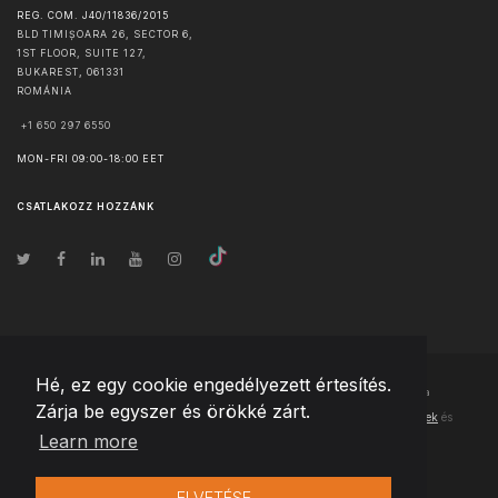
REG. COM. J40/11836/2015
BLD TIMIȘOARA 26, SECTOR 6,
1ST FLOOR, SUITE 127,
BUKAREST
,
061331
ROMÁNIA
+1 650 297 6550
MON-FRI 09:00-18:00 EET
CSATLAKOZZ HOZZÁNK
Hé, ez egy cookie engedélyezett értesítés.
© Szerzői jog
2026
Team Extension Hungary
- Minden jog fenntartva
Zárja be egyszer és örökké zárt.
Changelog
● Ezen webhely használatával elfogadja
Használati feltételek
és
Learn more
Adatvédelmi irányelveinket
ELVETÉSE