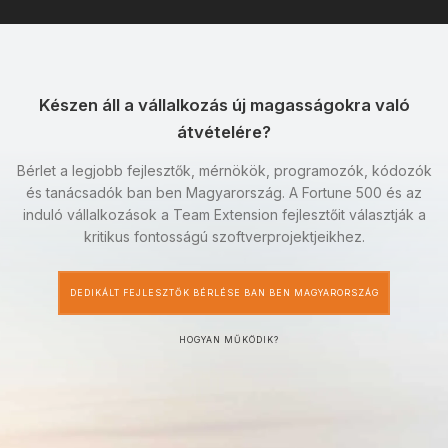
Készen áll a vállalkozás új magasságokra való
átvételére?
Bérlet a legjobb fejlesztők, mérnökök, programozók, kódozók
és tanácsadók ban ben Magyarország. A Fortune 500 és az
induló vállalkozások a Team Extension fejlesztőit választják a
kritikus fontosságú szoftverprojektjeikhez.
DEDIKÁLT FEJLESZTŐK BÉRLÉSE BAN BEN MAGYARORSZÁG
HOGYAN MŰKÖDIK?