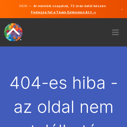
NEW —
AI mérnöki csapatok, 72 órán belül készen.
×
Fedezze fel a Team Extension AI-t →
Magyar
Angol
RÓLUNK
SZAKVÉLEMÉNY
HOGYAN MŰKÖDIK?
KARRIER
404-es hiba -
BÉREL
MAGYARORSZÁG
az oldal nem
HU
FOGJ NEKI