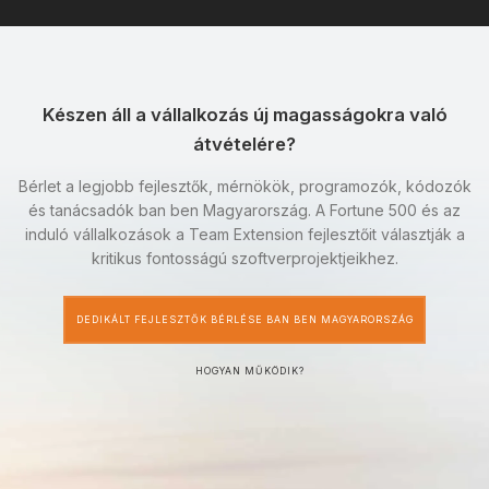
Készen áll a vállalkozás új magasságokra való
átvételére?
Bérlet a legjobb fejlesztők, mérnökök, programozók, kódozók
és tanácsadók ban ben Magyarország. A Fortune 500 és az
induló vállalkozások a Team Extension fejlesztőit választják a
kritikus fontosságú szoftverprojektjeikhez.
DEDIKÁLT FEJLESZTŐK BÉRLÉSE BAN BEN MAGYARORSZÁG
HOGYAN MŰKÖDIK?