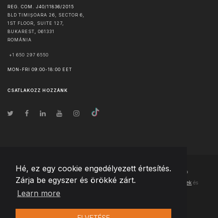
REG. COM. J40/11836/2015
BLD TIMIȘOARA 26, SECTOR 6,
1ST FLOOR, SUITE 127,
BUKAREST
,
061331
ROMÁNIA
+1 650 297 6550
MON-FRI 09:00-18:00 EET
CSATLAKOZZ HOZZÁNK
Hé, ez egy cookie engedélyezett értesítés.
© Szerzői jog
2026
Team Extension Hungary
- Minden jog fenntartva
Zárja be egyszer és örökké zárt.
Changelog
● Ezen webhely használatával elfogadja
Használati feltételek
és
Learn more
Adatvédelmi irányelveinket
ELVETÉSE