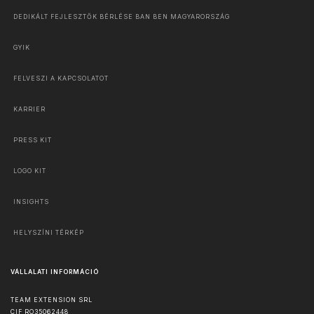
DEDIKÁLT FEJLESZTŐK BÉRLÉSE BAN BEN MAGYARORSZÁG
GYIK
FELVESZI A KAPCSOLATOT
KARRIER
PRESS KIT
LOGO KIT
INSIGHTS
HELYSZÍNI TÉRKÉP
VÁLLALATI INFORMÁCIÓ
TEAM EXTENSION SRL
CIF RO35062448