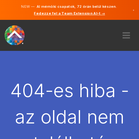
NEW —
AI mérnöki csapatok, 72 órán belül készen.
×
Fedezze fel a Team Extension AI-t →
Magyar
Angol
RÓLUNK
SZAKVÉLEMÉNY
HOGYAN MŰKÖDIK?
KARRIER
404-es hiba -
BÉREL
MAGYARORSZÁG
az oldal nem
HU
FOGJ NEKI