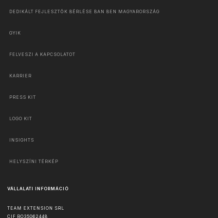
DEDIKÁLT FEJLESZTŐK BÉRLÉSE BAN BEN MAGYARORSZÁG
GYIK
FELVESZI A KAPCSOLATOT
KARRIER
PRESS KIT
LOGO KIT
INSIGHTS
HELYSZÍNI TÉRKÉP
VÁLLALATI INFORMÁCIÓ
TEAM EXTENSION SRL
CIF RO35062448