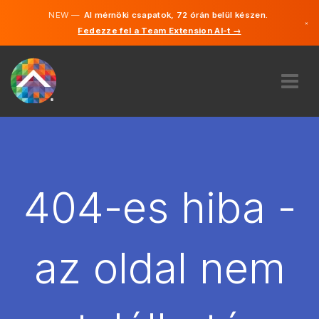
NEW —
AI mérnöki csapatok, 72 órán belül készen.
×
Fedezze fel a Team Extension AI-t →
Magyar
Angol
RÓLUNK
SZAKVÉLEMÉNY
HOGYAN MŰKÖDIK?
KARRIER
404-es hiba -
BÉREL
MAGYARORSZÁG
az oldal nem
HU
FOGJ NEKI