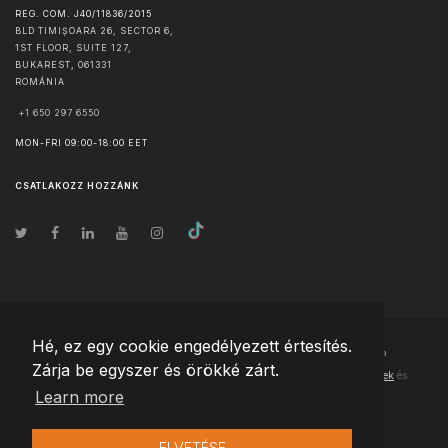
REG. COM. J40/11836/2015
BLD TIMIȘOARA 26, SECTOR 6,
1ST FLOOR, SUITE 127,
BUKAREST
,
061331
ROMÁNIA
+1 650 297 6550
MON-FRI 09:00-18:00 EET
CSATLAKOZZ HOZZÁNK
Hé, ez egy cookie engedélyezett értesítés.
© Szerzői jog
2026
Team Extension Hungary
- Minden jog fenntartva
Zárja be egyszer és örökké zárt.
Changelog
● Ezen webhely használatával elfogadja
Használati feltételek
és
Learn more
Adatvédelmi irányelveinket
ELVETÉSE