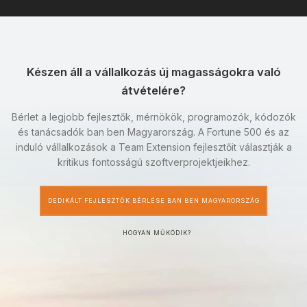
Készen áll a vállalkozás új magasságokra való
átvételére?
Bérlet a legjobb fejlesztők, mérnökök, programozók, kódozók
és tanácsadók ban ben Magyarország. A Fortune 500 és az
induló vállalkozások a Team Extension fejlesztőit választják a
kritikus fontosságú szoftverprojektjeikhez.
DEDIKÁLT FEJLESZTŐK BÉRLÉSE BAN BEN MAGYARORSZÁG
HOGYAN MŰKÖDIK?