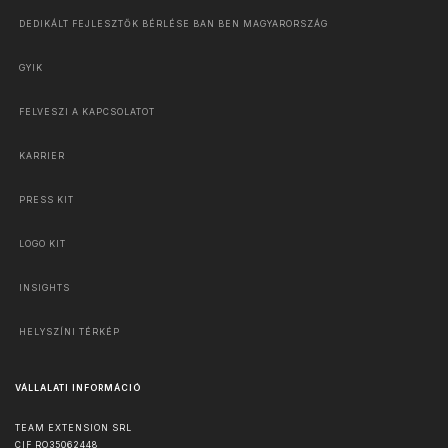
DEDIKÁLT FEJLESZTŐK BÉRLÉSE BAN BEN MAGYARORSZÁG
GYIK
FELVESZI A KAPCSOLATOT
KARRIER
PRESS KIT
LOGO KIT
INSIGHTS
HELYSZÍNI TÉRKÉP
VÁLLALATI INFORMÁCIÓ
TEAM EXTENSION SRL
CIF RO35062448