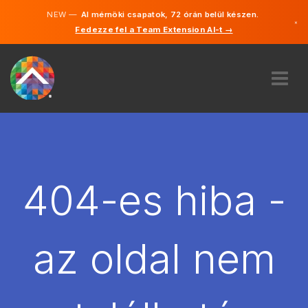
NEW —
AI mérnöki csapatok, 72 órán belül készen.
×
Fedezze fel a Team Extension AI-t →
Magyar
Angol
RÓLUNK
SZAKVÉLEMÉNY
HOGYAN MŰKÖDIK?
KARRIER
404-es hiba -
BÉREL
MAGYARORSZÁG
az oldal nem
HU
FOGJ NEKI