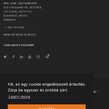
REG. COM. J40/11836/2015
BLD TIMIȘOARA 26, SECTOR 6,
1ST FLOOR, SUITE 127,
BUKAREST
,
061331
ROMÁNIA
+1 650 297 6550
MON-FRI 09:00-18:00 EET
CSATLAKOZZ HOZZÁNK
Hé, ez egy cookie engedélyezett értesítés.
© Szerzői jog
2026
Team Extension Hungary
- Minden jog fenntartva
Zárja be egyszer és örökké zárt.
Changelog
● Ezen webhely használatával elfogadja
Használati feltételek
és
Learn more
Adatvédelmi irányelveinket
ELVETÉSE