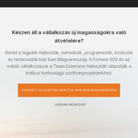
Készen áll a vállalkozás új magasságokra való
átvételére?
Bérlet a legjobb fejlesztők, mérnökök, programozók, kódozók
és tanácsadók ban ben Magyarország. A Fortune 500 és az
induló vállalkozások a Team Extension fejlesztőit választják a
kritikus fontosságú szoftverprojektjeikhez.
DEDIKÁLT FEJLESZTŐK BÉRLÉSE BAN BEN MAGYARORSZÁG
HOGYAN MŰKÖDIK?